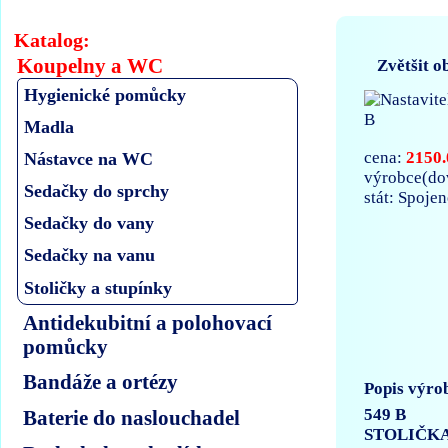
Katalog:
Koupelny a WC
Zvětšit o
Hygienické pomůcky
Madla
2150.
cena:
Nástavce na WC
výrobce(d
Sedačky do sprchy
stát: Spoje
Sedačky do vany
Sedačky na vanu
Stoličky a stupínky
Antidekubitní a polohovací
pomůcky
Bandáže a ortézy
Popis výro
549 B
Baterie do naslouchadel
STOLIČKA