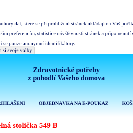
bory dat, které se při prohlížení stránek ukládají na Váš počít
ašim preferencím, statistice návštěvnosti stránek a připomenutí
í se pouze anonymní identifikátory.
 si svoje volby
Zdravotnické potřeby
z pohodlí Vašeho domova
ŘIHLÁŠENÍ
OBJEDNÁVKA NA E-POUKAZ
KOŠ
lná stolička 549 B