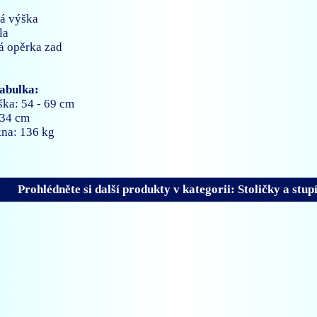
ná výška
la
á opěrka zad
tabulka:
ka: 54 - 69 cm
 34 cm
kna: 136 kg
Prohlédněte si další produkty v kategorii: Stoličky a stup