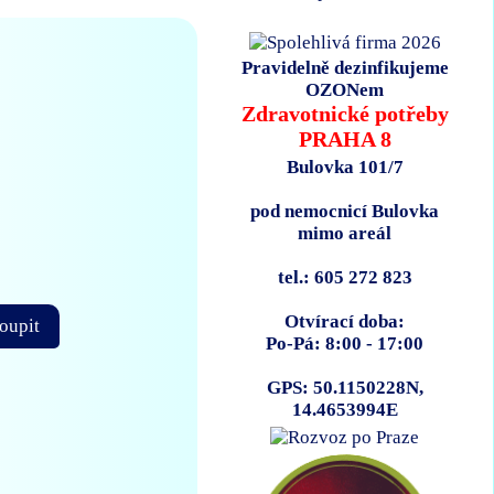
Pravidelně dezinfikujeme
OZONem
Zdravotnické potřeby
PRAHA 8
Bulovka 101/7
pod nemocnicí Bulovka
mimo areál
tel.: 605 272 823
Otvírací doba:
oupit
Po-Pá: 8:00 - 17:00
GPS: 50.1150228N,
14.4653994E