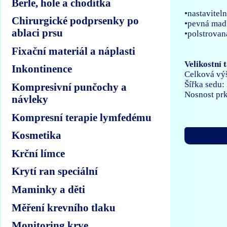
Berle, hole a chodítka
•nastavitel
Chirurgické podprsenky po
•pevná mad
ablaci prsu
•polstrovan
Fixační materiál a náplasti
Velikostní 
Inkontinence
Celková výš
Šířka sedu:
Kompresivní punčochy a
Nosnost pr
návleky
Kompresní terapie lymfedému
Kosmetika
Krční límce
Krytí ran speciální
Maminky a děti
Měření krevního tlaku
Monitoring krve