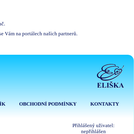
ač.
 se Vám na portálech našich partnerů.
ÍK
OBCHODNÍ PODMÍNKY
KONTAKTY
Přihlášený uživatel:
nepřihlášen