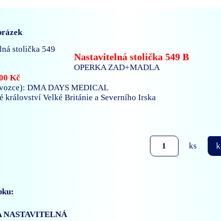
brázek
Nastavitelná stolička 549 B
OPERKA ZAD+MADLA
00 Kč
ovozce): DMA DAYS MEDICAL
né království Velké Británie a Severního Irska
ks
k
bku:
 NASTAVITELNÁ