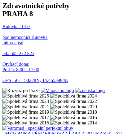
Zdravotnické potřeby
PRAHA 8
Bulovka 101/7
pod nemocnicí Bulovka
mimo areál
tel.: 605 272 823
Otvírací doba:
Po-Pá: 8:00 - 17:00
GPS: 50.1150228N, 14.4653994E
- METODIKA PŘEDEPISOVÁNÍ ZP NA POUKAZ
01 - ZP