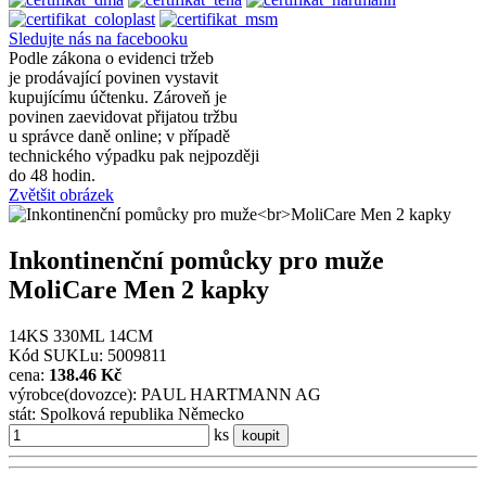
Sledujte nás na facebooku
Podle zákona o evidenci tržeb
je prodávající povinen vystavit
kupujícímu účtenku. Zároveň je
povinen zaevidovat přijatou tržbu
u správce daně online; v případě
technického výpadku pak nejpozději
do 48 hodin.
Zvětšit obrázek
Inkontinenční pomůcky pro muže
MoliCare Men 2 kapky
14KS 330ML 14CM
Kód SUKLu: 5009811
cena:
138.46 Kč
výrobce(dovozce): PAUL HARTMANN AG
stát: Spolková republika Německo
ks
koupit