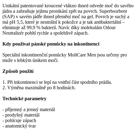
Unikátní patentované kroucené vlákno ihned odvede moč do savého
jádra a zabraňuje jejímu pronikání zpět na povrch. Superbsorbent
(SAP) v savém jádře ihned přemění moč na gel. Povrch je suchý a
má pH 5,5, které je neutrální k pokožce a je tak antibakteriální –
eliminuje až 99,9 % bakterií. Navíc díky molekulám Odour
Neutralizér pohltí rychle a spolehlivě zápach.
Kdy používat pánské pomůcky na inkontinenci
Speciální inkontinenční pomůcky MoliCare Men jsou určeny pro
muže s lehkým únikem moči.
Způsob použití
1. Při inkontinenci se lepí na vnitřní část spodního prádla.
2. Výměna maximálně po 8 hodinách.
Technické parametry
- příjemný a jemný materiál
- prodyšný materiál
- pohlcuje zápach
- anatomický tvar