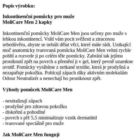
Popis výrobku:
Inkontinenční pomůcky pro muže
MoliCare Men 2 kapky
Inkontinenční pomůcky MoliCare Men jsou určeny pro muže s
lehkou inkontinencí. Vrátí vám pocit svěžesti a ztracenou
sebedůvěru, abyste se nebáli dělat věci, které máte rádi. Unikající
moč anatomicky tvarovaná pomůcka MoliCare Men velmi rychle
pohltí a rozvede ji po celém těle pomůcky. Zabrání tak jejímu
proniknutí zpět na povrch a přemění ji v gel, který pevně uzamkne
uvnitř. Pomůcky vyrábíme z netkané textilie, která je prodyšná a
nezapařuje pokožku. Pohlcují zápach díky aktivním molekulám
Odour Neutralizér a nenechají ho proniknout zpět.
Výhody pomůcek MoliCare Men
- neutralizují zápach
- prodyšné pro zdravou pokožku
- diskrétní a pohodlné
- povrch s pH 5,5 minimalizuje vznik dermatitid
- tvarované speciálně pro muže
Jak MoliCare Men fungují