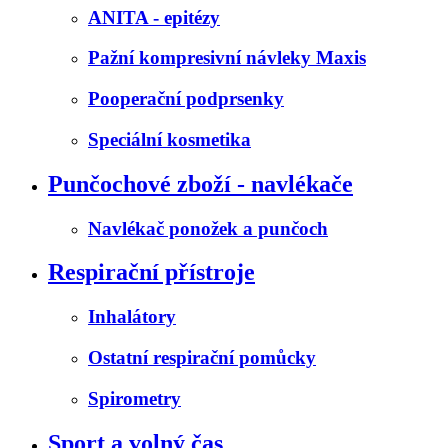
ANITA - epitézy
Pažní kompresivní návleky Maxis
Pooperační podprsenky
Speciální kosmetika
Punčochové zboží - navlékače
Navlékač ponožek a punčoch
Respirační přístroje
Inhalátory
Ostatní respirační pomůcky
Spirometry
Sport a volný čas