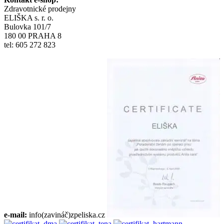
Zdravotnické prodejny
ELIŠKA s. r. o.
Bulovka 101/7
180 00 PRAHA 8
tel: 605 272 823
e-mail:
info(zavináč)zpeliska.cz