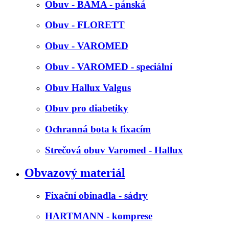
Obuv - BAMA - pánská
Obuv - FLORETT
Obuv - VAROMED
Obuv - VAROMED - speciální
Obuv Hallux Valgus
Obuv pro diabetiky
Ochranná bota k fixacím
Strečová obuv Varomed - Hallux
Obvazový materiál
Fixační obinadla - sádry
HARTMANN - komprese