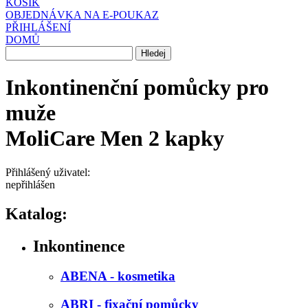
KOŠÍK
OBJEDNÁVKA NA E-POUKAZ
PŘIHLÁŠENÍ
DOMŮ
Inkontinenční pomůcky pro
muže
MoliCare Men 2 kapky
Přihlášený uživatel:
nepřihlášen
Katalog:
Inkontinence
ABENA - kosmetika
ABRI - fixační pomůcky