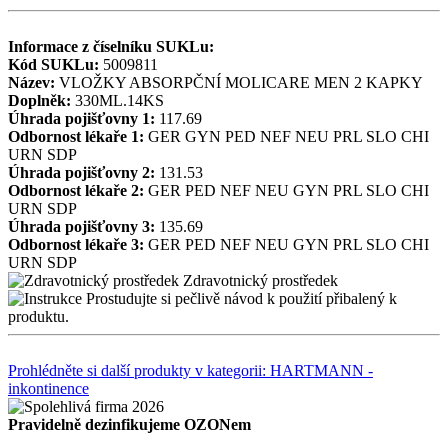
Informace z číselníku SUKLu:
Kód SUKLu:
5009811
Název:
VLOŽKY ABSORPČNÍ MOLICARE MEN 2 KAPKY
Doplněk:
330ML.14KS
Úhrada pojišťovny 1:
117.69
Odbornost lékaře 1:
GER
GYN
PED
NEF
NEU
PRL
SLO
CHI
URN
SDP
Úhrada pojišťovny 2:
131.53
Odbornost lékaře 2:
GER
PED
NEF
NEU
GYN
PRL
SLO
CHI
URN
SDP
Úhrada pojišťovny 3:
135.69
Odbornost lékaře 3:
GER
PED
NEF
NEU
GYN
PRL
SLO
CHI
URN
SDP
Zdravotnický prostředek
Prostudujte si pečlivě návod k použití přibalený k
produktu.
Prohlédněte si další produkty v kategorii: HARTMANN -
inkontinence
Pravidelně dezinfikujeme OZONem