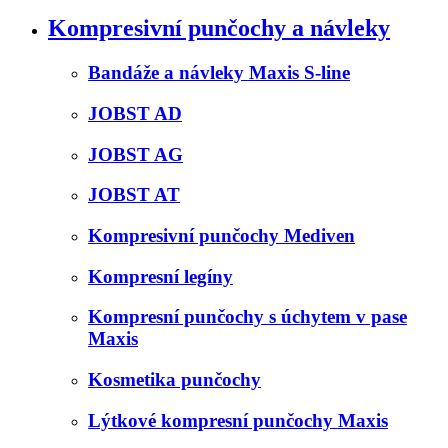
Kompresivní punčochy a návleky
Bandáže a návleky Maxis S-line
JOBST AD
JOBST AG
JOBST AT
Kompresivní punčochy Mediven
Kompresní legíny
Kompresní punčochy s úchytem v pase
Maxis
Kosmetika punčochy
Lýtkové kompresní punčochy Maxis