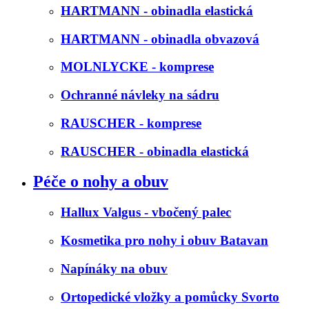
HARTMANN - obinadla elastická
HARTMANN - obinadla obvazová
MOLNLYCKE - komprese
Ochranné návleky na sádru
RAUSCHER - komprese
RAUSCHER - obinadla elastická
Péče o nohy a obuv
Hallux Valgus - vbočený palec
Kosmetika pro nohy i obuv Batavan
Napínáky na obuv
Ortopedické vložky a pomůcky Svorto