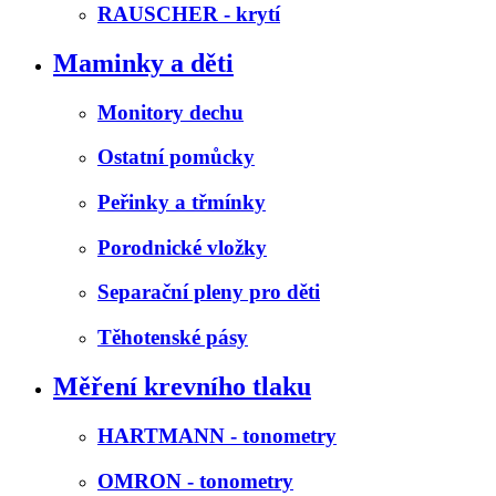
RAUSCHER - krytí
Maminky a děti
Monitory dechu
Ostatní pomůcky
Peřinky a třmínky
Porodnické vložky
Separační pleny pro děti
Těhotenské pásy
Měření krevního tlaku
HARTMANN - tonometry
OMRON - tonometry