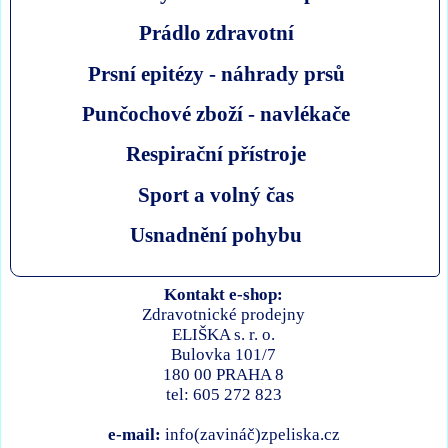
Prádlo zdravotní
Prsní epitézy - náhrady prsů
Punčochové zboží - navlékače
Respirační přístroje
Sport a volný čas
Usnadnění pohybu
Kontakt e-shop:
Zdravotnické prodejny
ELIŠKA s. r. o.
Bulovka 101/7
180 00 PRAHA 8
tel: 605 272 823
e-mail:
info(zavináč)zpeliska.cz