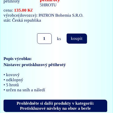
5HROTU
135.00 Kč
cena:
výrobce(dovozce): PATRON Bohemia S.R.O.
stát: Česká republika
ks
koupit
Popis výrobku:
Nástavec protiskluzový pětihrotý
• kovový
• odklopný
• 5 hrotů
• určen na sníh a náledí
Prohlédněte si další produkty v kategorii:
Protiskluzové návleky na obuv a berle