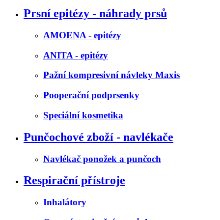
Prsní epitézy - náhrady prsů
AMOENA - epitézy
ANITA - epitézy
Pažní kompresivní návleky Maxis
Pooperační podprsenky
Speciální kosmetika
Punčochové zboží - navlékače
Navlékač ponožek a punčoch
Respirační přístroje
Inhalátory