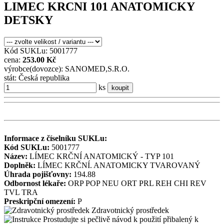
LIMEC KRCNI 101 ANATOMICKY
DETSKY
Kód SUKLu: 5001777
cena:
253.00 Kč
výrobce(dovozce): SANOMED,S.R.O.
stát: Česká republika
ks
koupit
Informace z číselníku SUKLu:
Kód SUKLu:
5001777
Název:
LÍMEC KRČNÍ ANATOMICKÝ - TYP 101
Doplněk:
LÍMEC KRČNÍ. ANATOMICKY TVAROVANÝ
Úhrada pojišťovny:
194.88
Odbornost lékaře:
ORP
POP
NEU
ORT
PRL
REH
CHI
REV
TVL
TRA
Preskripční omezení:
P
Zdravotnický prostředek
Prostudujte si pečlivě návod k použití přibalený k