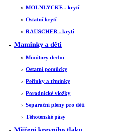
MOLNLYCKE - krytí
Ostatní krytí
RAUSCHER - krytí
Maminky a děti
Monitory dechu
Ostatní pomůcky
Peřinky a třmínky
Porodnické vložky
Separační pleny pro děti
Těhotenské pásy
Měření krevního tlaku