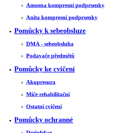
Amoena kompresní podprsenky
Anita kompresní podprsenky
Pomůcky k sebeobsluze
DMA - sebeobsluha
Podavače předmětů
Pomůcky ke cvičení
Akupresura
Míče rehabilitační
Ostatní cvičení
Pomůcky ochranné
Dezinfekce