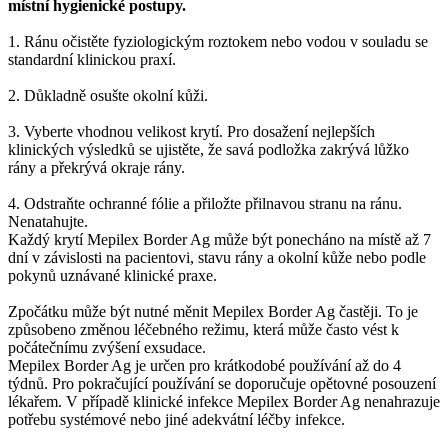
místní hygienické postupy.
1. Ránu očistěte fyziologickým roztokem nebo vodou v souladu se
standardní klinickou praxí.
2. Důkladně osušte okolní kůži.
3. Vyberte vhodnou velikost krytí. Pro dosažení nejlepších
klinických výsledků se ujistěte, že savá podložka zakrývá lůžko
rány a překrývá okraje rány.
4. Odstraňte ochranné fólie a přiložte přilnavou stranu na ránu.
Nenatahujte.
Každý krytí Mepilex Border Ag může být ponecháno na místě až 7
dní v závislosti na pacientovi, stavu rány a okolní kůže nebo podle
pokynů uznávané klinické praxe.
Zpočátku může být nutné měnit Mepilex Border Ag častěji. To je
způsobeno změnou léčebného režimu, která může často vést k
počátečnímu zvýšení exsudace.
Mepilex Border Ag je určen pro krátkodobé používání až do 4
týdnů. Pro pokračující používání se doporučuje opětovné posouzení
lékařem. V případě klinické infekce Mepilex Border Ag nenahrazuje
potřebu systémové nebo jiné adekvátní léčby infekce.