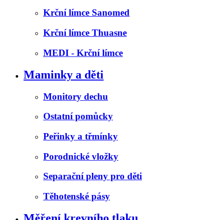
Krční límce Sanomed
Krční límce Thuasne
MEDI - Krční límce
Maminky a děti
Monitory dechu
Ostatní pomůcky
Peřinky a třmínky
Porodnické vložky
Separační pleny pro děti
Těhotenské pásy
Měření krevního tlaku