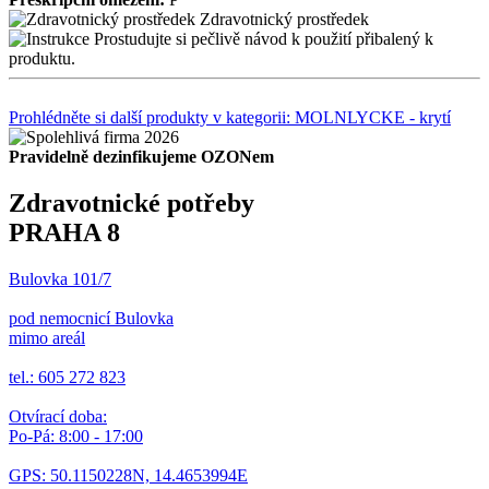
Zdravotnický prostředek
Prostudujte si pečlivě návod k použití přibalený k
produktu.
Prohlédněte si další produkty v kategorii: MOLNLYCKE - krytí
Pravidelně dezinfikujeme OZONem
Zdravotnické potřeby
PRAHA 8
Bulovka 101/7
pod nemocnicí Bulovka
mimo areál
tel.: 605 272 823
Otvírací doba:
Po-Pá: 8:00 - 17:00
GPS: 50.1150228N, 14.4653994E