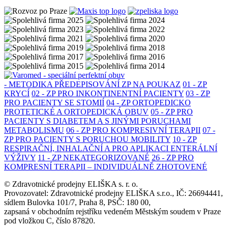
- METODIKA PŘEDEPISOVÁNÍ ZP NA POUKAZ
01 - ZP
KRYCÍ
02 - ZP PRO INKONTINENTNÍ PACIENTY
03 - ZP
PRO PACIENTY SE STOMIÍ
04 - ZP ORTOPEDICKO
PROTETICKÉ A ORTOPEDICKÁ OBUV
05 - ZP PRO
PACIENTY S DIABETEM A S JINÝMI PORUCHAMI
METABOLISMU
06 - ZP PRO KOMPRESIVNÍ TERAPII
07 -
ZP PRO PACIENTY S PORUCHOU MOBILITY
10 - ZP
RESPIRAČNÍ, INHALAČNÍ A PRO APLIKACI ENTERÁLNÍ
VÝŽIVY
11 - ZP NEKATEGORIZOVANÉ
26 - ZP PRO
KOMPRESNÍ TERAPII – INDIVIDUÁLNĚ ZHOTOVENÉ
© Zdravotnické prodejny ELIŠKA s. r. o.
Provozovatel: Zdravotnické prodejny ELIŠKA s.r.o., IČ: 26694441,
sídlem Bulovka 101/7, Praha 8, PSČ: 180 00,
zapsaná v obchodním rejstříku vedeném Městským soudem v Praze
pod vložkou C, číslo 87820.