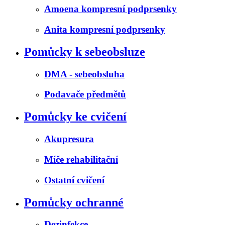
Amoena kompresní podprsenky
Anita kompresní podprsenky
Pomůcky k sebeobsluze
DMA - sebeobsluha
Podavače předmětů
Pomůcky ke cvičení
Akupresura
Míče rehabilitační
Ostatní cvičení
Pomůcky ochranné
Dezinfekce