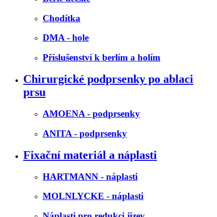
Chodítka
DMA - hole
Příslušenství k berlím a holím
Chirurgické podprsenky po ablaci
prsu
AMOENA - podprsenky
ANITA - podprsenky
Fixační materiál a náplasti
HARTMANN - náplasti
MOLNLYCKE - náplasti
Náplasti pro redukci jizev