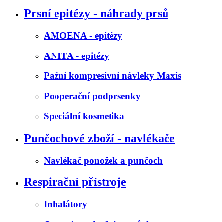
Prsní epitézy - náhrady prsů
AMOENA - epitézy
ANITA - epitézy
Pažní kompresivní návleky Maxis
Pooperační podprsenky
Speciální kosmetika
Punčochové zboží - navlékače
Navlékač ponožek a punčoch
Respirační přístroje
Inhalátory