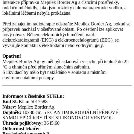
Interakce přípravku Mepilex Border Ag s čisticími prostředky,
oxidačními činidly, jako jsou roztoky chlornanu/peroxid vodíku, a
lokálními léčbami nebyla prokázána.
Před zahájením radioterapie odstraňte Mepilex Border Ag, pokud se
přípravek nachází v ošetřované oblasti. Po ošetření lze aplikovat
nový obvaz. Během elektronických měření, např.
elektrokardiogramů (EKG) a elektroencefalogramů (EEG), se
vyvarujte kontaktu s elektrodami nebo vodivými gely.
Opatření
Mepilex Border Ag by měl být skladován v suchu při teplotě do 25
°C a chráněn před přímým slunečním zářením.
S likvidací by mělo být nakládáno v souladu s místními
environmentálními postupy.
Informace z číselníku SUKLu:
Kód SUKLu:
5017588
Název:
Mepilex Border Ag
Doplněk:
10x30 cm. 5 ks. ANTIMIKROBIÁLNÍ PĚNOVÉ
SAMOLEPÍCÍ KRYTÍ SE SILIKONOVOU VRSTVOU
Úhrada pojišťovny:
3645.60
Odbornost lékaře:
Preskripční omezení:
P