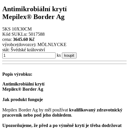
Antimikrobiální krytí
Mepilex® Border Ag
5KS 10X30CM
Kód SUKLu: 5017588
cena:
3645.60 Kč
výrobce(dovozce): MÖLNLYCKE
stát: Švédské království
ks
koupit
Popis výrobku:
Antimikrobiální krytí
Mepilex® Border Ag
Jak produkt funguje
Mepilex Border Ag by měl používat
kvalifikovaný zdravotnický
pracovník nebo pod jeho dohledem
.
Upozorňujeme, že před a po výměně krytí je třeba dodržovat