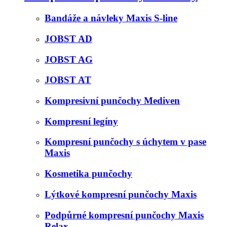
Bandáže a návleky Maxis S-line
JOBST AD
JOBST AG
JOBST AT
Kompresivní punčochy Mediven
Kompresní legíny
Kompresní punčochy s úchytem v pase
Maxis
Kosmetika punčochy
Lýtkové kompresní punčochy Maxis
Podpůrné kompresní punčochy Maxis
Relax