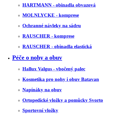
HARTMANN - obinadla obvazová
MOLNLYCKE - komprese
Ochranné návleky na sádru
RAUSCHER - komprese
RAUSCHER - obinadla elastická
Péče o nohy a obuv
Hallux Valgus - vbočený palec
Kosmetika pro nohy i obuv Batavan
Napínáky na obuv
Ortopedické vložky a pomůcky Svorto
Sportovní vložky