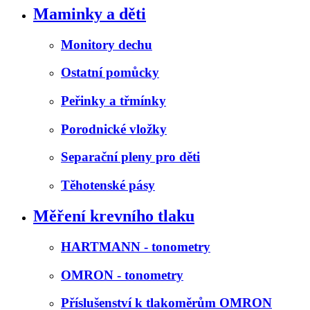
Maminky a děti
Monitory dechu
Ostatní pomůcky
Peřinky a třmínky
Porodnické vložky
Separační pleny pro děti
Těhotenské pásy
Měření krevního tlaku
HARTMANN - tonometry
OMRON - tonometry
Příslušenství k tlakoměrům OMRON