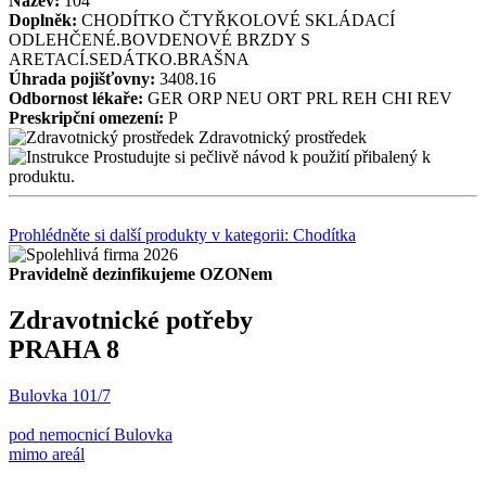
Název:
104
Doplněk:
CHODÍTKO ČTYŘKOLOVÉ SKLÁDACÍ
ODLEHČENÉ.BOVDENOVÉ BRZDY S
ARETACÍ.SEDÁTKO.BRAŠNA
Úhrada pojišťovny:
3408.16
Odbornost lékaře:
GER
ORP
NEU
ORT
PRL
REH
CHI
REV
Preskripční omezení:
P
Zdravotnický prostředek
Prostudujte si pečlivě návod k použití přibalený k
produktu.
Prohlédněte si další produkty v kategorii: Chodítka
Pravidelně dezinfikujeme OZONem
Zdravotnické potřeby
PRAHA 8
Bulovka 101/7
pod nemocnicí Bulovka
mimo areál