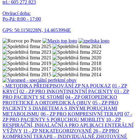
tel.: 605 272 823
Otvírací doba:
Po-Pá: 8:00 - 17:00
GPS: 50.1150228N, 14.4653994E
- METODIKA PŘEDEPISOVÁNÍ ZP NA POUKAZ
01 - ZP
KRYCÍ
02 - ZP PRO INKONTINENTNÍ PACIENTY
03 - ZP
PRO PACIENTY SE STOMIÍ
04 - ZP ORTOPEDICKO
PROTETICKÉ A ORTOPEDICKÁ OBUV
05 - ZP PRO
PACIENTY S DIABETEM A S JINÝMI PORUCHAMI
METABOLISMU
06 - ZP PRO KOMPRESIVNÍ TERAPII
07 -
ZP PRO PACIENTY S PORUCHOU MOBILITY
10 - ZP
RESPIRAČNÍ, INHALAČNÍ A PRO APLIKACI ENTERÁLNÍ
VÝŽIVY
11 - ZP NEKATEGORIZOVANÉ
26 - ZP PRO
KOMPRESNÍ TERAPII – INDIVIDUÁLNĚ ZHOTOVENÉ