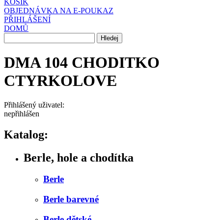
KOŠÍK
OBJEDNÁVKA NA E-POUKAZ
PŘIHLÁŠENÍ
DOMŮ
DMA 104 CHODITKO
CTYRKOLOVE
Přihlášený uživatel:
nepřihlášen
Katalog:
Berle, hole a chodítka
Berle
Berle barevné
Berle dětské