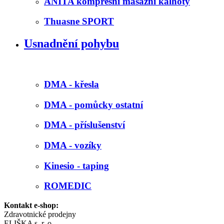
ANITA kompresní masážní kalhoty
Thuasne SPORT
Usnadnění pohybu
DMA - křesla
DMA - pomůcky ostatní
DMA - příslušenství
DMA - vozíky
Kinesio - taping
ROMEDIC
Kontakt e-shop:
Zdravotnické prodejny
ELIŠKA s. r. o.