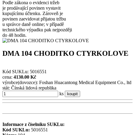
Podle zákona o evidenci tržeb
je prodávající povinen vystavit
kupujícímu účtenku. Zároveň je
povinen zaevidovat přijatou tržbu
u správce daně online; v případě
technického výpadku pak nejpozději
do 48 hodin.
DMA 104 CHODITKO CTYRKOLOVE
Kód SUKLu: 5016551
cena:
4130.00 Kč
výrobce(dovozce): Foshan Huacantong Medical Equipment Co., ltd
stát: Čínská lidová republika
ks
koupit
Informace z číselníku SUKLu:
Kód SUKLu:
5016551