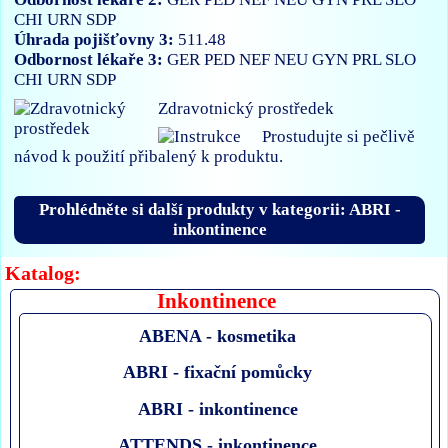
CHI
URN
SDP
Úhrada pojišťovny 3:
511.48
Odbornost lékaře 3:
GER
PED
NEF
NEU
GYN
PRL
SLO
CHI
URN
SDP
Zdravotnický prostředek
Prostudujte si pečlivě
návod k použití přibalený k produktu.
Prohlédněte si další produkty v kategorii: ABRI -
inkontinence
Katalog:
Inkontinence
ABENA - kosmetika
ABRI - fixační pomůcky
ABRI - inkontinence
ATTENDS - inkontinence