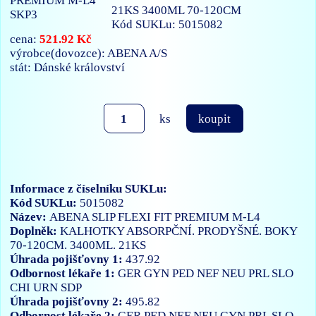
21KS 3400ML 70-120CM
Kód SUKLu: 5015082
521.92 Kč
cena:
výrobce(dovozce): ABENA A/S
stát: Dánské království
ks
koupit
Informace z číselníku SUKLu:
Kód SUKLu:
5015082
Název:
ABENA SLIP FLEXI FIT PREMIUM M-L4
Doplněk:
KALHOTKY ABSORPČNÍ. PRODYŠNÉ. BOKY
70-120CM. 3400ML. 21KS
Úhrada pojišťovny 1:
437.92
Odbornost lékaře 1:
GER
GYN
PED
NEF
NEU
PRL
SLO
CHI
URN
SDP
Úhrada pojišťovny 2:
495.82
Odbornost lékaře 2:
GER
PED
NEF
NEU
GYN
PRL
SLO