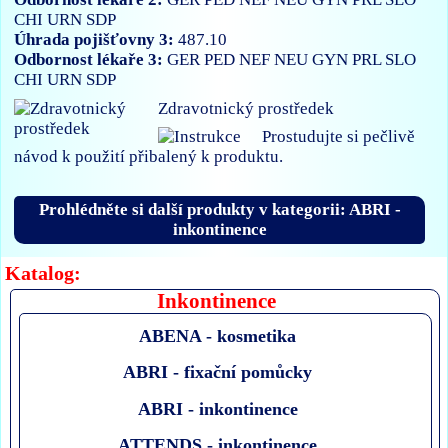
CHI
URN
SDP
Úhrada pojišťovny 3:
487.10
Odbornost lékaře 3:
GER
PED
NEF
NEU
GYN
PRL
SLO
CHI
URN
SDP
Zdravotnický prostředek
Prostudujte si pečlivě
návod k použití přibalený k produktu.
Prohlédněte si další produkty v kategorii: ABRI -
inkontinence
Katalog:
Inkontinence
ABENA - kosmetika
ABRI - fixační pomůcky
ABRI - inkontinence
ATTENDS - inkontinence