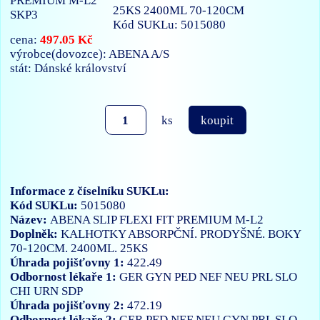
25KS 2400ML 70-120CM
Kód SUKLu: 5015080
497.05 Kč
cena:
výrobce(dovozce): ABENA A/S
stát: Dánské království
ks
koupit
Informace z číselníku SUKLu:
Kód SUKLu:
5015080
Název:
ABENA SLIP FLEXI FIT PREMIUM M-L2
Doplněk:
KALHOTKY ABSORPČNÍ. PRODYŠNÉ. BOKY
70-120CM. 2400ML. 25KS
Úhrada pojišťovny 1:
422.49
Odbornost lékaře 1:
GER
GYN
PED
NEF
NEU
PRL
SLO
CHI
URN
SDP
Úhrada pojišťovny 2:
472.19
Odbornost lékaře 2:
GER
PED
NEF
NEU
GYN
PRL
SLO