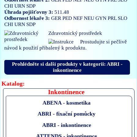
CHI
URN
SDP
Úhrada pojišťovny 3:
511.48
Odbornost lékaře 3:
GER
PED
NEF
NEU
GYN
PRL
SLO
CHI
URN
SDP
Zdravotnický prostředek
Prostudujte si pečlivě
návod k použití přibalený k produktu.
Prohlédněte si další produkty v kategorii: ABRI -
inkontinence
Katalog:
Inkontinence
ABENA - kosmetika
ABRI - fixační pomůcky
ABRI - inkontinence
ATTENDS - inkontinence