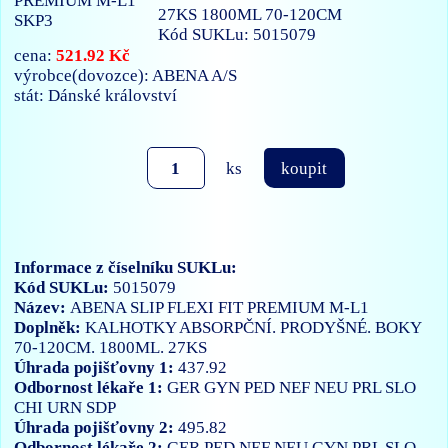
27KS 1800ML 70-120CM
Kód SUKLu: 5015079
521.92 Kč
cena:
výrobce(dovozce): ABENA A/S
stát: Dánské království
ks
koupit
Informace z číselníku SUKLu:
Kód SUKLu:
5015079
Název:
ABENA SLIP FLEXI FIT PREMIUM M-L1
Doplněk:
KALHOTKY ABSORPČNÍ. PRODYŠNÉ. BOKY
70-120CM. 1800ML. 27KS
Úhrada pojišťovny 1:
437.92
Odbornost lékaře 1:
GER
GYN
PED
NEF
NEU
PRL
SLO
CHI
URN
SDP
Úhrada pojišťovny 2:
495.82
Odbornost lékaře 2:
GER
PED
NEF
NEU
GYN
PRL
SLO