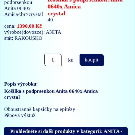
0640x Amica
crystal
40
1390.00 Kč
cena:
výrobce(dovozce): ANITA
stát: RAKOUSKO
ks
koupit
Popis výrobku:
Košilka s podprsenkou Anita 0640x Amica
crystal
Oboustranně kapsičky na epitézy
Pěnová výztuž
Prohlédněte si další produkty v kategorii: ANITA -