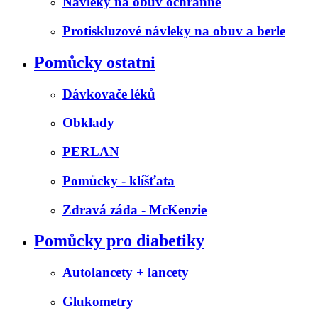
Návleky na obuv ochranné
Protiskluzové návleky na obuv a berle
Pomůcky ostatni
Dávkovače léků
Obklady
PERLAN
Pomůcky - klíšťata
Zdravá záda - McKenzie
Pomůcky pro diabetiky
Autolancety + lancety
Glukometry