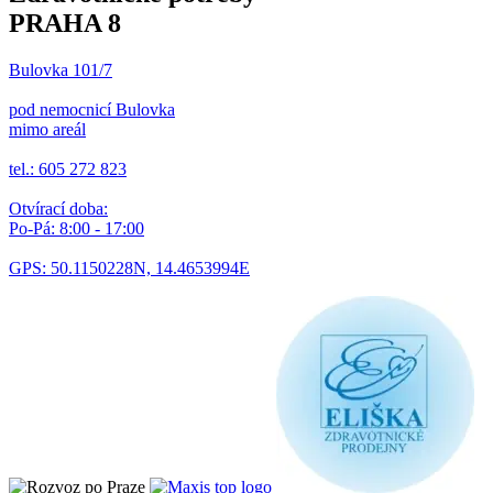
PRAHA 8
Bulovka 101/7
pod nemocnicí Bulovka
mimo areál
tel.: 605 272 823
Otvírací doba:
Po-Pá: 8:00 - 17:00
GPS: 50.1150228N, 14.4653994E