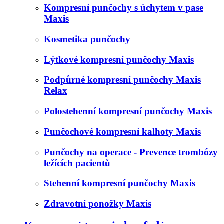
Kompresní punčochy s úchytem v pase
Maxis
Kosmetika punčochy
Lýtkové kompresní punčochy Maxis
Podpůrné kompresní punčochy Maxis
Relax
Polostehenní kompresní punčochy Maxis
Punčochové kompresní kalhoty Maxis
Punčochy na operace - Prevence trombózy
ležících pacientů
Stehenní kompresní punčochy Maxis
Zdravotní ponožky Maxis