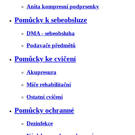
Anita kompresní podprsenky
Pomůcky k sebeobsluze
DMA - sebeobsluha
Podavače předmětů
Pomůcky ke cvičení
Akupresura
Míče rehabilitační
Ostatní cvičení
Pomůcky ochranné
Dezinfekce