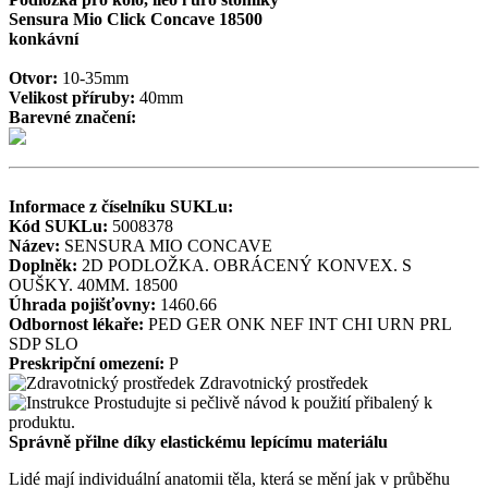
Sensura Mio Click Concave 18500
konkávní
Otvor:
10-35mm
Velikost příruby:
40mm
Barevné značení:
Informace z číselníku SUKLu:
Kód SUKLu:
5008378
Název:
SENSURA MIO CONCAVE
Doplněk:
2D PODLOŽKA. OBRÁCENÝ KONVEX. S
OUŠKY. 40MM. 18500
Úhrada pojišťovny:
1460.66
Odbornost lékaře:
PED
GER
ONK
NEF
INT
CHI
URN
PRL
SDP
SLO
Preskripční omezení:
P
Zdravotnický prostředek
Prostudujte si pečlivě návod k použití přibalený k
produktu.
Správně přilne díky elastickému lepícímu materiálu
Lidé mají individuální anatomii těla, která se mění jak v průběhu