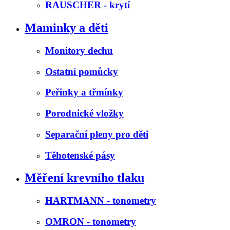
RAUSCHER - krytí
Maminky a děti
Monitory dechu
Ostatní pomůcky
Peřinky a třmínky
Porodnické vložky
Separační pleny pro děti
Těhotenské pásy
Měření krevního tlaku
HARTMANN - tonometry
OMRON - tonometry