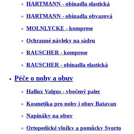
HARTMANN - obinadla elastická
HARTMANN - obinadla obvazová
MOLNLYCKE - komprese
Ochranné návleky na sádru
RAUSCHER - komprese
RAUSCHER - obinadla elastická
Péče o nohy a obuv
Hallux Valgus - vbočený palec
Kosmetika pro nohy i obuv Batavan
Napínáky na obuv
Ortopedické vložky a pomůcky Svorto