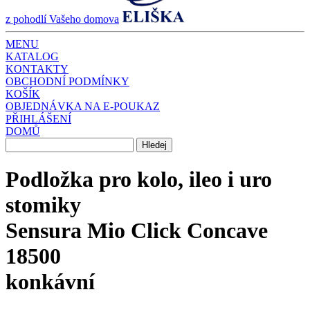
z pohodlí Vašeho domova
MENU
KATALOG
KONTAKTY
OBCHODNÍ PODMÍNKY
KOŠÍK
OBJEDNÁVKA NA E-POUKAZ
PŘIHLÁŠENÍ
DOMŮ
Podložka pro kolo, ileo i uro
stomiky
Sensura Mio Click Concave
18500
konkávní