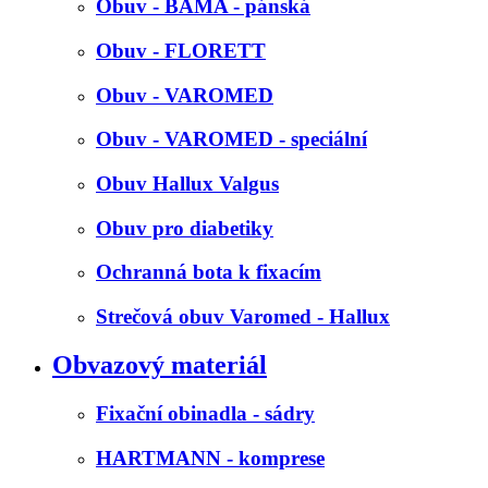
Obuv - BAMA - pánská
Obuv - FLORETT
Obuv - VAROMED
Obuv - VAROMED - speciální
Obuv Hallux Valgus
Obuv pro diabetiky
Ochranná bota k fixacím
Strečová obuv Varomed - Hallux
Obvazový materiál
Fixační obinadla - sádry
HARTMANN - komprese