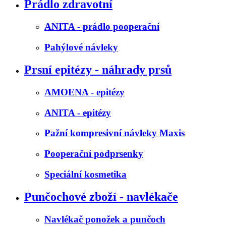
Prádlo zdravotní
ANITA - prádlo pooperační
Pahýlové návleky
Prsní epitézy - náhrady prsů
AMOENA - epitézy
ANITA - epitézy
Pažní kompresivní návleky Maxis
Pooperační podprsenky
Speciální kosmetika
Punčochové zboží - navlékače
Navlékač ponožek a punčoch