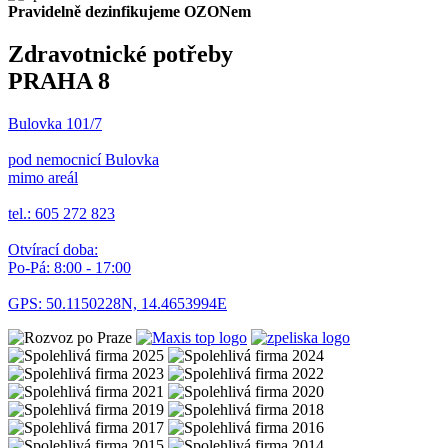
Pravidelně dezinfikujeme OZONem
Zdravotnické potřeby
PRAHA 8
Bulovka 101/7
pod nemocnicí Bulovka
mimo areál
tel.: 605 272 823
Otvírací doba:
Po-Pá: 8:00 - 17:00
GPS: 50.1150228N, 14.4653994E