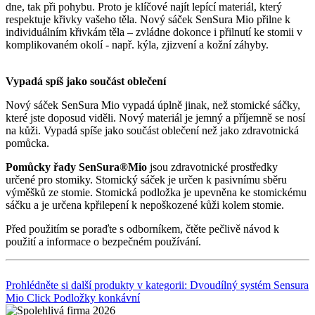
dne, tak při pohybu. Proto je klíčové najít lepící materiál, který
respektuje křivky vašeho těla. Nový sáček SenSura Mio přilne k
individuálním křivkám těla – zvládne dokonce i přilnutí ke stomii v
komplikovaném okolí - např. kýla, zjizvení a kožní záhyby.
Vypadá spíš jako součást oblečení
Nový sáček SenSura Mio vypadá úplně jinak, než stomické sáčky,
které jste doposud viděli. Nový materiál je jemný a příjemně se nosí
na kůži. Vypadá spíše jako součást oblečení než jako zdravotnická
pomůcka.
Pomůcky řady SenSura®Mio
jsou zdravotnické prostředky
určené pro stomiky. Stomický sáček je určen k pasivnímu sběru
výměšků ze stomie. Stomická podložka je upevněna ke stomickému
sáčku a je určena kpřilepení k nepoškozené kůži kolem stomie.
Před použitím se poraďte s odborníkem, čtěte pečlivě návod k
použití a informace o bezpečném používání.
Prohlédněte si další produkty v kategorii: Dvoudílný systém Sensura
Mio Click Podložky konkávní