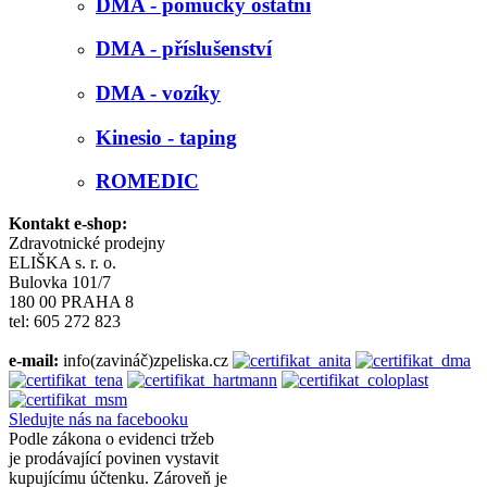
DMA - pomůcky ostatní
DMA - příslušenství
DMA - vozíky
Kinesio - taping
ROMEDIC
Kontakt e-shop:
Zdravotnické prodejny
ELIŠKA s. r. o.
Bulovka 101/7
180 00 PRAHA 8
tel: 605 272 823
e-mail:
info(zavináč)zpeliska.cz
Sledujte nás na facebooku
Podle zákona o evidenci tržeb
je prodávající povinen vystavit
kupujícímu účtenku. Zároveň je