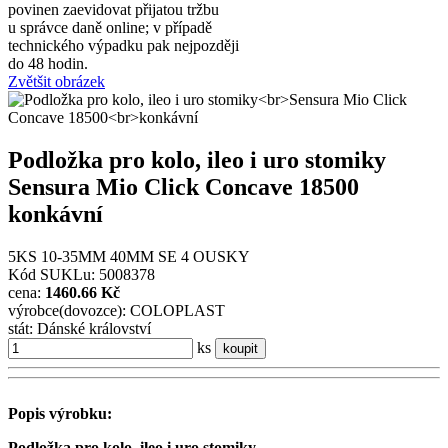
povinen zaevidovat přijatou tržbu
u správce daně online; v případě
technického výpadku pak nejpozději
do 48 hodin.
Zvětšit obrázek
Podložka pro kolo, ileo i uro stomiky
Sensura Mio Click Concave 18500
konkávní
5KS 10-35MM 40MM SE 4 OUSKY
Kód SUKLu: 5008378
cena:
1460.66 Kč
výrobce(dovozce): COLOPLAST
stát: Dánské království
ks
koupit
Popis výrobku:
Podložka pro kolo, ileo i uro stomiky