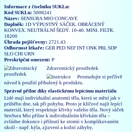
Informace z číselníku SUKLu:
Kód SUKLu:
5008241
Název:
SENSURA MIO CONCAVE
Doplněk:
1D VÝPUSTNÝ SÁČEK. OBRÁCENÝ
KONVEX. NEUTRÁLNÍ ŠEDÝ. 10-40. MINI. FILTR.
18200
Úhrada pojišťovny:
2721.43
Odbornost lékaře:
GER
PED
NEF
INT
ONK
PRL
SDP
SLO
CHI
URN
Preskripční omezení:
P
Zdravotnický prostředek
Prostudujte si pečlivě
návod k použití přibalený k produktu.
Správně přilne díky elastickému lepícímu materiálu
Lidé mají individuální anatomii těla, která se mění jak v
průběhu dne, tak při pohybu. Proto je klíčové najít lepící
materiál, který respektuje křivky vašeho těla. Nový sáček
SenSura Mio přilne k individuálním křivkám těla –
zvládne dokonce i přilnutí ke stomii v komplikovaném
okolí - např. kýla, zjizvení a kožní záhyby.