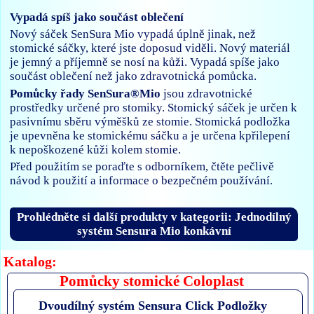
Vypadá spíš jako součást oblečení
Nový sáček SenSura Mio vypadá úplně jinak, než
stomické sáčky, které jste doposud viděli. Nový materiál
je jemný a příjemně se nosí na kůži. Vypadá spíše jako
součást oblečení než jako zdravotnická pomůcka.
Pomůcky řady SenSura®Mio
jsou zdravotnické
prostředky určené pro stomiky. Stomický sáček je určen k
pasivnímu sběru výměšků ze stomie. Stomická podložka
je upevněna ke stomickému sáčku a je určena kpřilepení
k nepoškozené kůži kolem stomie.
Před použitím se poraďte s odborníkem, čtěte pečlivě
návod k použití a informace o bezpečném používání.
Prohlédněte si další produkty v kategorii: Jednodílný
systém Sensura Mio konkávní
Katalog:
Pomůcky stomické Coloplast
Dvoudílný systém Sensura Click Podložky