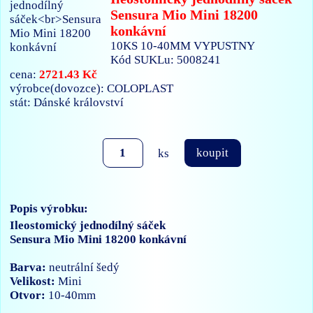
Sensura Mio Mini 18200
konkávní
10KS 10-40MM VYPUSTNY
Kód SUKLu: 5008241
2721.43 Kč
cena:
výrobce(dovozce): COLOPLAST
stát: Dánské království
ks
koupit
Popis výrobku:
Ileostomický jednodílný sáček
Sensura Mio Mini 18200 konkávní
Barva:
neutrální šedý
Velikost:
Mini
Otvor:
10-40mm