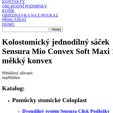
KONTAKTY
OBCHODNÍ PODMÍNKY
KOŠÍK
OBJEDNÁVKA NA E-POUKAZ
PŘIHLÁŠENÍ
DOMŮ
Kolostomický jednodílný sáček
Sensura Mio Convex Soft Maxi 
měkký konvex
Přihlášený uživatel:
nepřihlášen
Katalog:
Pomůcky stomické Coloplast
Dvoudílný systém Sensura Click Podložky