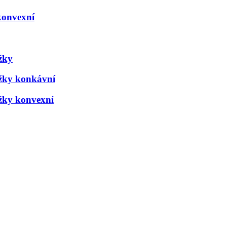
konvexní
žky
ožky konkávní
žky konvexní