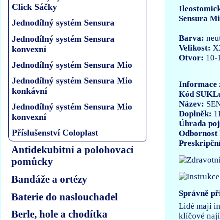
Click Sáčky
Ileostomic
Sensura M
Jednodílný systém Sensura
Barva:
neut
Jednodílný systém Sensura
Velikost:
X
konvexní
Otvor:
10-
Jednodílný systém Sensura Mio
Jednodílný systém Sensura Mio
Informace 
konkávní
Kód SUKL
Název:
SE
Jednodílný systém Sensura Mio
Doplněk:
1
konvexní
Úhrada poj
Příslušenství Coloplast
Odbornost 
Preskripčn
Antidekubitní a polohovací
pomůcky
Bandáže a ortézy
Správně při
Baterie do naslouchadel
Lidé mají in
Berle, hole a chodítka
klíčové naj