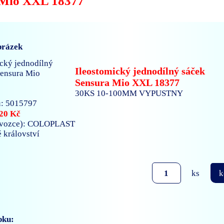
 Mio XXL 18377
brázek
Ileostomický jednodílný sáček
Sensura Mio XXL 18377
30KS 10-100MM VYPUSTNY
: 5015797
20 Kč
ovozce): COLOPLAST
é království
ks
k
bku: