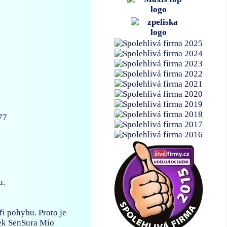
77
u.
ři pohybu. Proto je
áček SenSura Mio