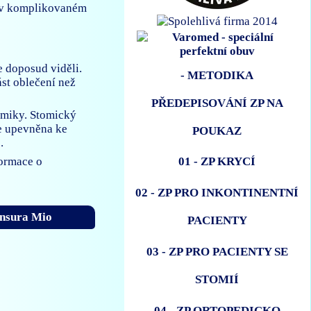
ii v komplikovaném
e doposud viděli.
- METODIKA
ást oblečení než
PŘEDEPISOVÁNÍ ZP NA
omiky. Stomický
e upevněna ke
POUKAZ
.
formace o
01 - ZP KRYCÍ
02 - ZP PRO INKONTINENTNÍ
ensura Mio
PACIENTY
03 - ZP PRO PACIENTY SE
STOMIÍ
04 - ZP ORTOPEDICKO