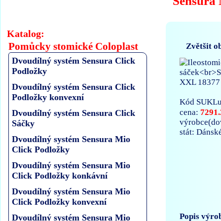
Sensura
Katalog:
Pomůcky stomické Coloplast
Zvětšit o
Dvoudílný systém Sensura Click
Podložky
Dvoudílný systém Sensura Click
Podložky konvexní
Kód SUKLu
7291.
cena:
Dvoudílný systém Sensura Click
výrobce(d
Sáčky
stát: Dánsk
Dvoudílný systém Sensura Mio
Click Podložky
Dvoudílný systém Sensura Mio
Click Podložky konkávní
Dvoudílný systém Sensura Mio
Click Podložky konvexní
Popis výro
Dvoudílný systém Sensura Mio