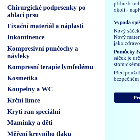
přilne k in
Chirurgické podprsenky po
okolí - např
ablaci prsu
Vypadá spíš
Fixační materiál a náplasti
Nový sáček 
Inkontinence
Nový materi
jako zdrav
Kompresivní punčochy a
Pomůcky ř
návleky
sáček je ur
stomickému 
Kompresní terapie lymfedému
Před použit
Kosmetika
bezpečném 
Koupelny a WC
Pr
Krční límce
Krytí ran speciální
Maminky a děti
Měření krevního tlaku