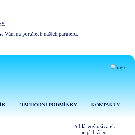
ač.
 se Vám na portálech našich partnerů.
ÍK
OBCHODNÍ PODMÍNKY
KONTAKTY
Přihlášený uživatel:
nepřihlášen