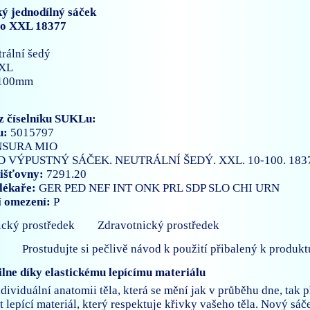
ký jednodílný sáček
io XXL 18377
rální šedý
XL
100mm
z číselníku SUKLu:
u:
5015797
NSURA MIO
D VÝPUSTNÝ SÁČEK. NEUTRÁLNÍ ŠEDÝ. XXL. 10-100. 183
išťovny:
7291.20
lékaře:
GER
PED
NEF
INT
ONK
PRL
SDP
SLO
CHI
URN
í omezení:
P
Zdravotnický prostředek
Prostudujte si pečlivě návod k použití přibalený k produkt
lne díky elastickému lepícímu materiálu
dividuální anatomii těla, která se mění jak v průběhu dne, tak p
ít lepící materiál, který respektuje křivky vašeho těla. Nový s