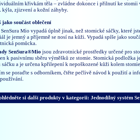
dividuálním křivkám těla – zvládne dokonce i přilnutí ke stom
. kýla, zjizvení a kožní záhyby.
 jako součást oblečení
SenSura Mio vypadá úplně jinak, než stomické sáčky, které jst
ál je jemný a příjemně se nosí na kůži. Vypadá spíše jako souč
otnická pomůcka.
ady SenSura®Mio
jsou zdravotnické prostředky určené pro st
čen k pasivnímu sběru výměšků ze stomie. Stomická podložka j
sáčku a je určena kpřilepení k nepoškozené kůži kolem stomie
ím se poraďte s odborníkem, čtěte pečlivě návod k použití a in
používání.
ohlédněte si další produkty v kategorii: Jednodílný systém S