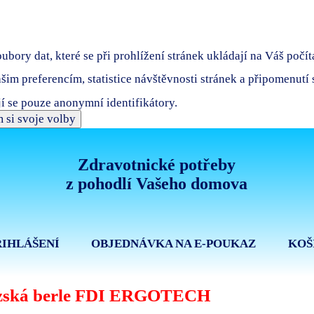
bory dat, které se při prohlížení stránek ukládají na Váš počít
ašim preferencím, statistice návštěvnosti stránek a připomenutí
í se pouze anonymní identifikátory.
 si svoje volby
Zdravotnické potřeby
z pohodlí Vašeho domova
ŘIHLÁŠENÍ
OBJEDNÁVKA NA E-POUKAZ
KOŠ
zská berle FDI ERGOTECH