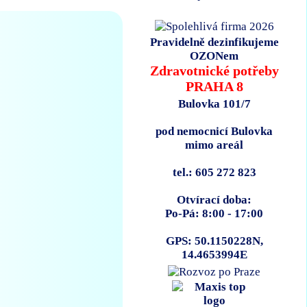
Pravidelně dezinfikujeme
OZONem
Zdravotnické potřeby
PRAHA 8
Bulovka 101/7
pod nemocnicí Bulovka
mimo areál
tel.: 605 272 823
Otvírací doba:
Po-Pá: 8:00 - 17:00
GPS: 50.1150228N,
14.4653994E