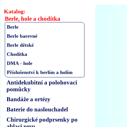
Katalog:
Berle, hole a chodítka
Berle
Berle barevné
Berle dětské
Chodítka
DMA - hole
Příslušenství k berlím a holím
Antidekubitní a polohovací
pomůcky
Bandáže a ortézy
Baterie do naslouchadel
Chirurgické podprsenky po
ablaci prsu