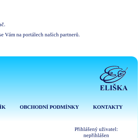
ač.
 se Vám na portálech našich partnerů.
ÍK
OBCHODNÍ PODMÍNKY
KONTAKTY
Přihlášený uživatel:
nepřihlášen