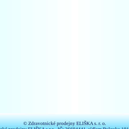
© Zdravotnické prodejny ELIŠKA s. r. o.