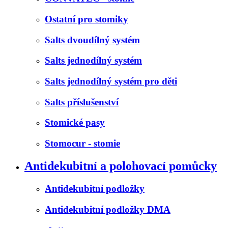
Ostatní pro stomiky
Salts dvoudílný systém
Salts jednodílný systém
Salts jednodílný systém pro děti
Salts příslušenství
Stomické pasy
Stomocur - stomie
Antidekubitní a polohovací pomůcky
Antidekubitní podložky
Antidekubitní podložky DMA