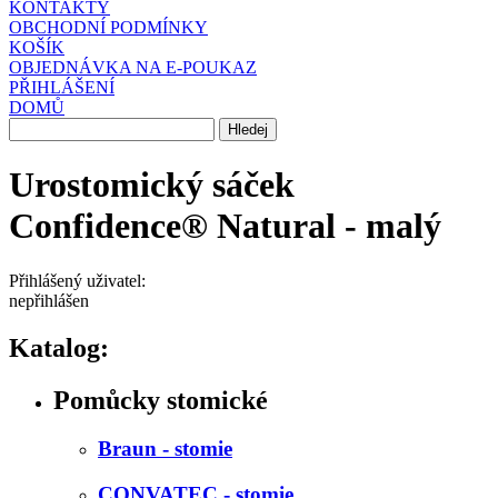
KONTAKTY
OBCHODNÍ PODMÍNKY
KOŠÍK
OBJEDNÁVKA NA E-POUKAZ
PŘIHLÁŠENÍ
DOMŮ
Urostomický sáček
Confidence® Natural - malý
Přihlášený uživatel:
nepřihlášen
Katalog:
Pomůcky stomické
Braun - stomie
CONVATEC - stomie