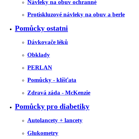
Návleky na obuv ochranné
Protiskluzové návleky na obuv a berle
Pomůcky ostatni
Dávkovače léků
Obklady
PERLAN
Pomůcky - klíšťata
Zdravá záda - McKenzie
Pomůcky pro diabetiky
Autolancety + lancety
Glukometry