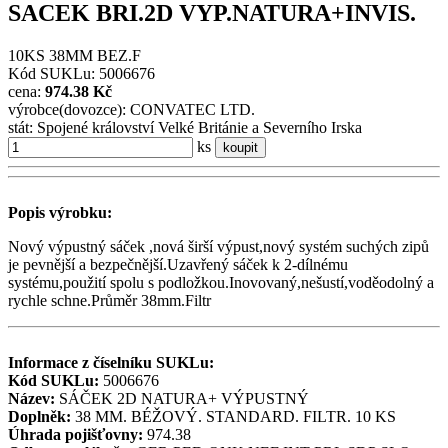
SACEK BRI.2D VYP.NATURA+INVIS.
10KS 38MM BEZ.F
Kód SUKLu: 5006676
cena:
974.38 Kč
výrobce(dovozce): CONVATEC LTD.
stát: Spojené království Velké Británie a Severního Irska
ks
koupit
Popis výrobku:
Nový výpustný sáček ,nová širší výpust,nový systém suchých zipů
je pevnější a bezpečnější.Uzavřený sáček k 2-dílnému
systému,použití spolu s podložkou.Inovovaný,nešustí,voděodolný a
rychle schne.Průměr 38mm.Filtr
Informace z číselníku SUKLu:
Kód SUKLu:
5006676
Název:
SÁČEK 2D NATURA+ VÝPUSTNÝ
Doplněk:
38 MM. BÉŽOVÝ. STANDARD. FILTR. 10 KS
Úhrada pojišťovny:
974.38