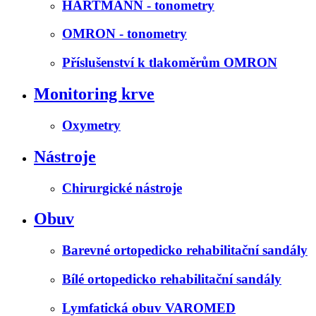
HARTMANN - tonometry
OMRON - tonometry
Příslušenství k tlakoměrům OMRON
Monitoring krve
Oxymetry
Nástroje
Chirurgické nástroje
Obuv
Barevné ortopedicko rehabilitační sandály
Bílé ortopedicko rehabilitační sandály
Lymfatická obuv VAROMED