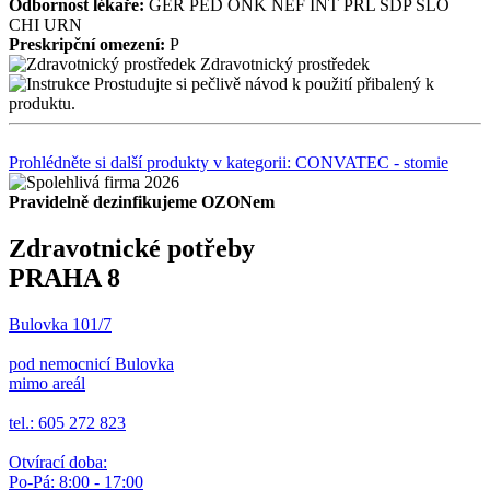
Odbornost lékaře:
GER
PED
ONK
NEF
INT
PRL
SDP
SLO
CHI
URN
Preskripční omezení:
P
Zdravotnický prostředek
Prostudujte si pečlivě návod k použití přibalený k
produktu.
Prohlédněte si další produkty v kategorii: CONVATEC - stomie
Pravidelně dezinfikujeme OZONem
Zdravotnické potřeby
PRAHA 8
Bulovka 101/7
pod nemocnicí Bulovka
mimo areál
tel.: 605 272 823
Otvírací doba:
Po-Pá: 8:00 - 17:00