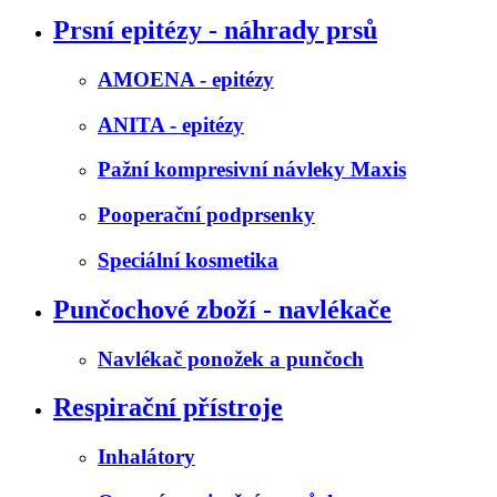
Prsní epitézy - náhrady prsů
AMOENA - epitézy
ANITA - epitézy
Pažní kompresivní návleky Maxis
Pooperační podprsenky
Speciální kosmetika
Punčochové zboží - navlékače
Navlékač ponožek a punčoch
Respirační přístroje
Inhalátory