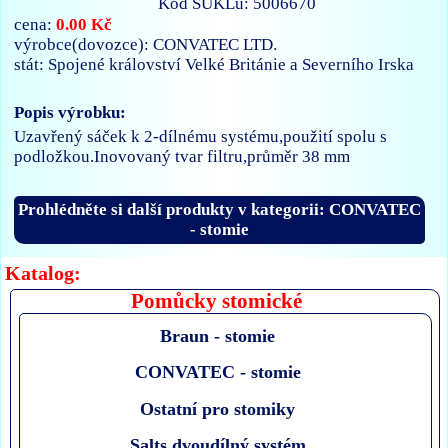
Kód SUKLu: 5006670
0.00 Kč
cena:
výrobce(dovozce): CONVATEC LTD.
stát: Spojené království Velké Británie a Severního Irska
Popis výrobku:
Uzavřený sáček k 2-dílnému systému,použití spolu s
podložkou.Inovovaný tvar filtru,průměr 38 mm
Prohlédněte si další produkty v kategorii: CONVATEC
- stomie
Katalog:
Pomůcky stomické
Braun - stomie
CONVATEC - stomie
Ostatní pro stomiky
Salts dvoudílný systém