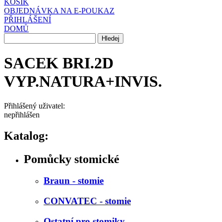
KOŠÍK
OBJEDNÁVKA NA E-POUKAZ
PŘIHLÁŠENÍ
DOMŮ
SACEK BRI.2D
VYP.NATURA+INVIS.
Přihlášený uživatel:
nepřihlášen
Katalog:
Pomůcky stomické
Braun - stomie
CONVATEC - stomie
Ostatní pro stomiky