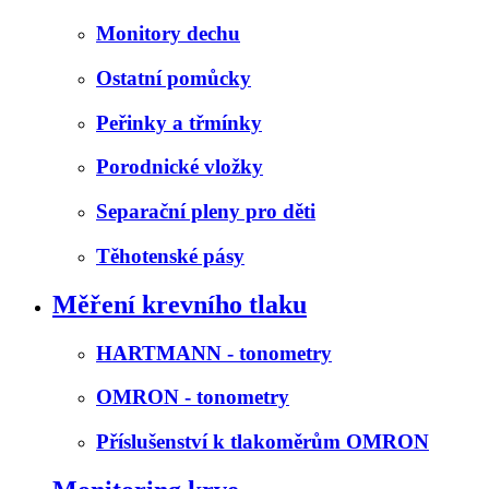
Monitory dechu
Ostatní pomůcky
Peřinky a třmínky
Porodnické vložky
Separační pleny pro děti
Těhotenské pásy
Měření krevního tlaku
HARTMANN - tonometry
OMRON - tonometry
Příslušenství k tlakoměrům OMRON