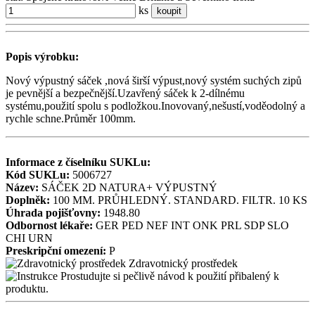
ks
koupit
Popis výrobku:
Nový výpustný sáček ,nová širší výpust,nový systém suchých zipů
je pevnější a bezpečnější.Uzavřený sáček k 2-dílnému
systému,použití spolu s podložkou.Inovovaný,nešustí,voděodolný a
rychle schne.Průměr 100mm.
Informace z číselníku SUKLu:
Kód SUKLu:
5006727
Název:
SÁČEK 2D NATURA+ VÝPUSTNÝ
Doplněk:
100 MM. PRŮHLEDNÝ. STANDARD. FILTR. 10 KS
Úhrada pojišťovny:
1948.80
Odbornost lékaře:
GER
PED
NEF
INT
ONK
PRL
SDP
SLO
CHI
URN
Preskripční omezení:
P
Zdravotnický prostředek
Prostudujte si pečlivě návod k použití přibalený k
produktu.