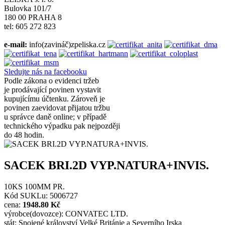
Bulovka 101/7
180 00 PRAHA 8
tel: 605 272 823
e-mail:
info(zavináč)zpeliska.cz
Sledujte nás na facebooku
Podle zákona o evidenci tržeb
je prodávající povinen vystavit
kupujícímu účtenku. Zároveň je
povinen zaevidovat přijatou tržbu
u správce daně online; v případě
technického výpadku pak nejpozději
do 48 hodin.
SACEK BRI.2D VYP.NATURA+INVIS.
10KS 100MM PR.
Kód SUKLu: 5006727
cena:
1948.80 Kč
výrobce(dovozce): CONVATEC LTD.
stát: Spojené království Velké Británie a Severního Irska