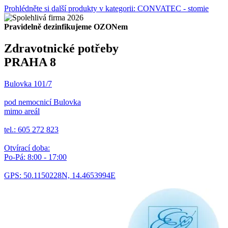
Prohlédněte si další produkty v kategorii: CONVATEC - stomie
Pravidelně dezinfikujeme OZONem
Zdravotnické potřeby
PRAHA 8
Bulovka 101/7
pod nemocnicí Bulovka
mimo areál
tel.: 605 272 823
Otvírací doba:
Po-Pá: 8:00 - 17:00
GPS: 50.1150228N, 14.4653994E