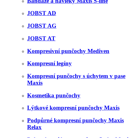
Bandáže a návleky Maxis S-line
JOBST AD
JOBST AG
JOBST AT
Kompresivní punčochy Mediven
Kompresní legíny
Kompresní punčochy s úchytem v pase
Maxis
Kosmetika punčochy
Lýtkové kompresní punčochy Maxis
Podpůrné kompresní punčochy Maxis
Relax