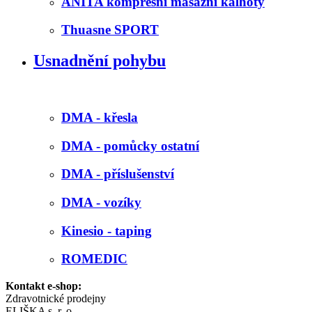
ANITA kompresní masážní kalhoty
Thuasne SPORT
Usnadnění pohybu
DMA - křesla
DMA - pomůcky ostatní
DMA - příslušenství
DMA - vozíky
Kinesio - taping
ROMEDIC
Kontakt e-shop:
Zdravotnické prodejny
ELIŠKA s. r. o.