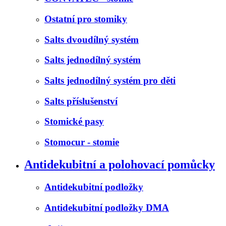
Ostatní pro stomiky
Salts dvoudílný systém
Salts jednodílný systém
Salts jednodílný systém pro děti
Salts příslušenství
Stomické pasy
Stomocur - stomie
Antidekubitní a polohovací pomůcky
Antidekubitní podložky
Antidekubitní podložky DMA