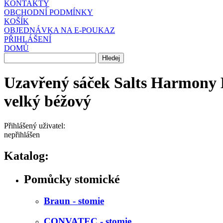
KONTAKTY
OBCHODNÍ PODMÍNKY
KOŠÍK
OBJEDNÁVKA NA E-POUKAZ
PŘIHLÁŠENÍ
DOMŮ
Uzavřený sáček Salts Harmony 
velký béžový
Přihlášený uživatel:
nepřihlášen
Katalog:
Pomůcky stomické
Braun - stomie
CONVATEC - stomie