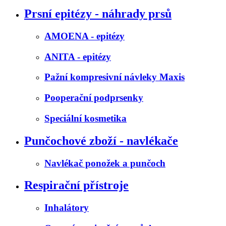
Prsní epitézy - náhrady prsů
AMOENA - epitézy
ANITA - epitézy
Pažní kompresivní návleky Maxis
Pooperační podprsenky
Speciální kosmetika
Punčochové zboží - navlékače
Navlékač ponožek a punčoch
Respirační přístroje
Inhalátory