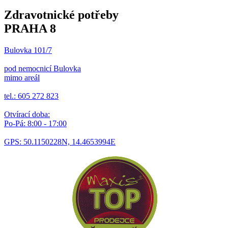
Zdravotnické potřeby
PRAHA 8
Bulovka 101/7
pod nemocnicí Bulovka
mimo areál
tel.: 605 272 823
Otvírací doba:
Po-Pá: 8:00 - 17:00
GPS: 50.1150228N, 14.4653994E