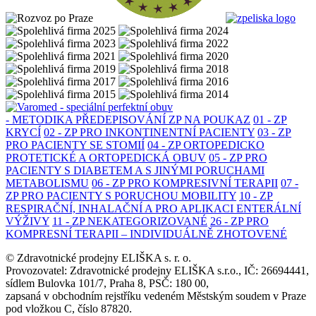
- METODIKA PŘEDEPISOVÁNÍ ZP NA POUKAZ
01 - ZP
KRYCÍ
02 - ZP PRO INKONTINENTNÍ PACIENTY
03 - ZP
PRO PACIENTY SE STOMIÍ
04 - ZP ORTOPEDICKO
PROTETICKÉ A ORTOPEDICKÁ OBUV
05 - ZP PRO
PACIENTY S DIABETEM A S JINÝMI PORUCHAMI
METABOLISMU
06 - ZP PRO KOMPRESIVNÍ TERAPII
07 -
ZP PRO PACIENTY S PORUCHOU MOBILITY
10 - ZP
RESPIRAČNÍ, INHALAČNÍ A PRO APLIKACI ENTERÁLNÍ
VÝŽIVY
11 - ZP NEKATEGORIZOVANÉ
26 - ZP PRO
KOMPRESNÍ TERAPII – INDIVIDUÁLNĚ ZHOTOVENÉ
© Zdravotnické prodejny ELIŠKA s. r. o.
Provozovatel: Zdravotnické prodejny ELIŠKA s.r.o., IČ: 26694441,
sídlem Bulovka 101/7, Praha 8, PSČ: 180 00,
zapsaná v obchodním rejstříku vedeném Městským soudem v Praze
pod vložkou C, číslo 87820.