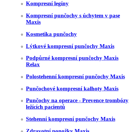
Kompresní legíny
Kompresní punčochy s úchytem v pase
Maxis
Kosmetika punčochy
Lýtkové kompresní punčochy Maxis
Podpůrné kompresní punčochy Maxis
Relax
Polostehenní kompresní punčochy Maxis
Punčochové kompresní kalhoty Maxis
Punčochy na operace - Prevence trombózy
ležících pacientů
Stehenní kompresní punčochy Maxis
Zdravotní ponožky Maxis