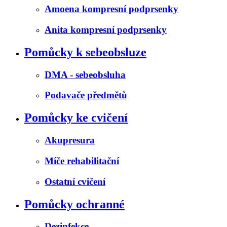
Amoena kompresní podprsenky
Anita kompresní podprsenky
Pomůcky k sebeobsluze
DMA - sebeobsluha
Podavače předmětů
Pomůcky ke cvičení
Akupresura
Míče rehabilitační
Ostatní cvičení
Pomůcky ochranné
Dezinfekce