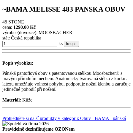
~BAMA MELISSE 483 PANSKA OBUV
45 STONE
cena:
1290.00 Kč
výrobce(dovozce): MOOSBACHER
stát: Česká republika
ks
koupit
Popis výrobku:
Pánská pantoflová obuv s patentovanou stélkou Moosbacher® s
pravým přírodním mechem. Anatomicky tvarovaná stélka z korku a
latexu umožňuje volnost pohybu, podporuje nožní klenbu a zaručuje
jedinečné pohodlí při nošení.
Materiál:
Kůže
Prohlédněte si další produkty v kategorii: Obuv - BAMA - pánská
Pravidelně dezinfikujeme OZONem