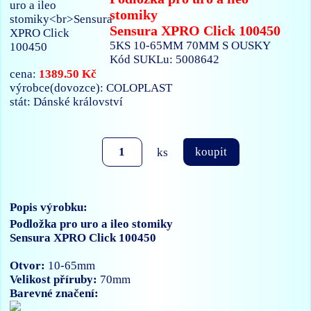
stomiky
Sensura XPRO Click 100450
5KS 10-65MM 70MM S OUSKY
Kód SUKLu: 5008642
1389.50 Kč
cena:
výrobce(dovozce): COLOPLAST
stát: Dánské království
ks
koupit
Popis výrobku:
Podložka pro uro a ileo stomiky
Sensura XPRO Click 100450
Otvor:
10-65mm
Velikost příruby:
70mm
Barevné značení: