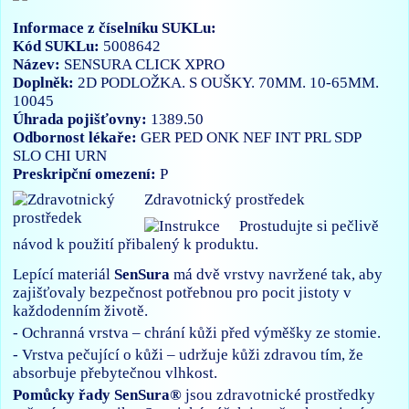
Informace z číselníku SUKLu:
Kód SUKLu:
5008642
Název:
SENSURA CLICK XPRO
Doplněk:
2D PODLOŽKA. S OUŠKY. 70MM. 10-65MM.
10045
Úhrada pojišťovny:
1389.50
Odbornost lékaře:
GER
PED
ONK
NEF
INT
PRL
SDP
SLO
CHI
URN
Preskripční omezení:
P
Zdravotnický prostředek
Prostudujte si pečlivě
návod k použití přibalený k produktu.
Lepící materiál
SenSura
má dvě vrstvy navržené tak, aby
zajišťovaly bezpečnost potřebnou pro pocit jistoty v
každodenním životě.
- Ochranná vrstva – chrání kůži před výměšky ze stomie.
- Vrstva pečující o kůži – udržuje kůži zdravou tím, že
absorbuje přebytečnou vlhkost.
Pomůcky řady SenSura®
jsou zdravotnické prostředky