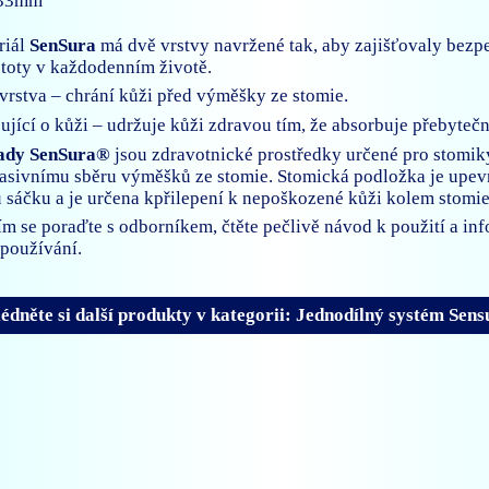
33mm
riál
SenSura
má dvě vrstvy navržené tak, aby zajišťovaly bezp
istoty v každodenním životě.
vrstva – chrání kůži před výměšky ze stomie.
čující o kůži – udržuje kůži zdravou tím, že absorbuje přebyteč
ady SenSura®
jsou zdravotnické prostředky určené pro stomik
pasivnímu sběru výměšků ze stomie. Stomická podložka je upe
sáčku a je určena kpřilepení k nepoškozené kůži kolem stomie
ím se poraďte s odborníkem, čtěte pečlivě návod k použití a in
používání.
édněte si další produkty v kategorii: Jednodílný systém Sen