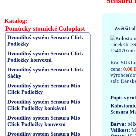
Sensura 
Katalog:
Pomůcky stomické Coloplast
Zvětšit o
Dvoudílný systém Sensura Click
Podložky
Dvoudílný systém Sensura Click
Podložky konvexní
Kód SUKLu
0.00 
cena:
Dvoudílný systém Sensura Click
výrobce(d
Sáčky
stát: Dánsk
Dvoudílný systém Sensura Mio
Click Podložky
Popis výro
Dvoudílný systém Sensura Mio
Kolostomic
Click Podložky konkávní
Sensura Ma
Dvoudílný systém Sensura Mio
Barva:
béž
Click Podložky konvexní
Velikost:
M
Dvoudílný systém Sensura Mio