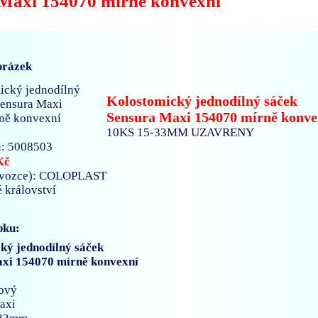
Maxi 154070 mírně konvexní
brázek
Kolostomický jednodílný sáček
Sensura Maxi 154070 mírně konve
10KS 15-33MM UZAVRENY
: 5008503
Kč
ovozce): COLOPLAST
é království
bku:
ký jednodílný sáček
xi 154070 mírně konvexní
ový
axi