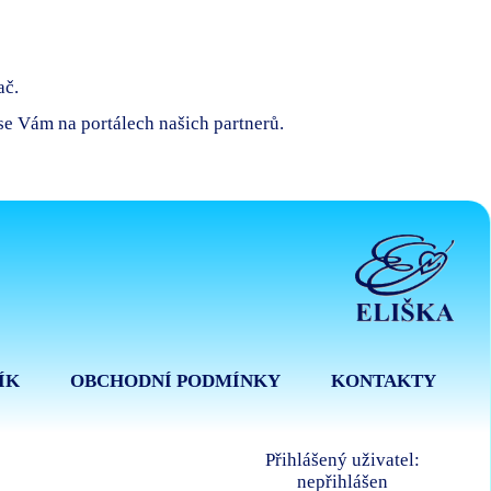
ač.
 se Vám na portálech našich partnerů.
ÍK
OBCHODNÍ PODMÍNKY
KONTAKTY
Přihlášený uživatel:
nepřihlášen