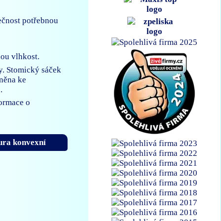
ečnost potřebnou
nou vlhkost.
y. Stomický sáček
vněna ke
.
formace o
sura konvexní