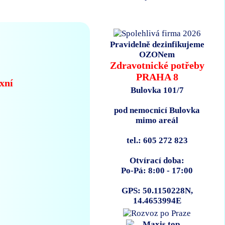
Pravidelně dezinfikujeme
OZONem
Zdravotnické potřeby
PRAHA 8
xní
Bulovka 101/7
pod nemocnicí Bulovka
mimo areál
tel.: 605 272 823
Otvírací doba:
Po-Pá: 8:00 - 17:00
GPS: 50.1150228N,
14.4653994E