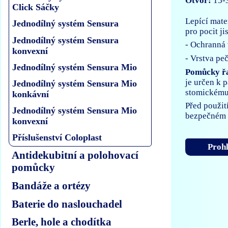
Otvor:
15-
Click Sáčky
Lepící mate
Jednodílný systém Sensura
pro pocit j
Jednodílný systém Sensura
- Ochranná 
konvexní
- Vrstva pe
Jednodílný systém Sensura Mio
Pomůcky ř
je určen k 
Jednodílný systém Sensura Mio
stomickému 
konkávní
Před použit
Jednodílný systém Sensura Mio
bezpečném 
konvexní
Příslušenství Coloplast
Prohl
Antidekubitní a polohovací
pomůcky
Bandáže a ortézy
Baterie do naslouchadel
Berle, hole a chodítka