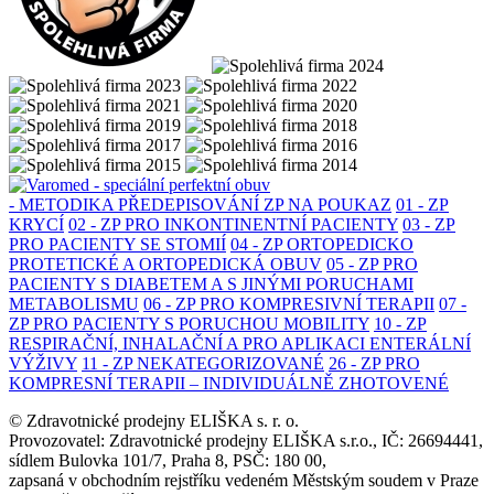
- METODIKA PŘEDEPISOVÁNÍ ZP NA POUKAZ
01 - ZP
KRYCÍ
02 - ZP PRO INKONTINENTNÍ PACIENTY
03 - ZP
PRO PACIENTY SE STOMIÍ
04 - ZP ORTOPEDICKO
PROTETICKÉ A ORTOPEDICKÁ OBUV
05 - ZP PRO
PACIENTY S DIABETEM A S JINÝMI PORUCHAMI
METABOLISMU
06 - ZP PRO KOMPRESIVNÍ TERAPII
07 -
ZP PRO PACIENTY S PORUCHOU MOBILITY
10 - ZP
RESPIRAČNÍ, INHALAČNÍ A PRO APLIKACI ENTERÁLNÍ
VÝŽIVY
11 - ZP NEKATEGORIZOVANÉ
26 - ZP PRO
KOMPRESNÍ TERAPII – INDIVIDUÁLNĚ ZHOTOVENÉ
© Zdravotnické prodejny ELIŠKA s. r. o.
Provozovatel: Zdravotnické prodejny ELIŠKA s.r.o., IČ: 26694441,
sídlem Bulovka 101/7, Praha 8, PSČ: 180 00,
zapsaná v obchodním rejstříku vedeném Městským soudem v Praze