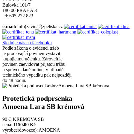
Bulovka 101/7
180 00 PRAHA 8
tel: 605 272 823
e-mail:
info(zavináč)zpeliska.cz
Sledujte nás na facebooku
Podle zákona o evidenci tržeb
je prodávající povinen vystavit
kupujícímu účtenku. Zároveň je
povinen zaevidovat přijatou tržbu
u správce daně online; v případě
technického výpadku pak nejpozději
do 48 hodin.
Protetická podprsenka
Amoena Lara SB krémová
90 C KREMOVA SB
cena:
1150.00 Kč
výrobce(dovozce): AMOENA