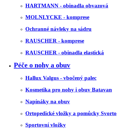
HARTMANN - obinadla obvazová
MOLNLYCKE - komprese
Ochranné návleky na sádru
RAUSCHER - komprese
RAUSCHER - obinadla elastická
Péče o nohy a obuv
Hallux Valgus - vbočený palec
Kosmetika pro nohy i obuv Batavan
Napínáky na obuv
Ortopedické vložky a pomůcky Svorto
Sportovní vložky