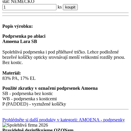
stát: NEMECKO
ks
koupit
Popis výrobku:
Podprsenka po ablaci
Amoena Lara SB
Spolehlivá podprsenka i pod přiléhavé tričko. Lehce podložené
bezešvé košíčky opticky srovnávají menší velikostní rozdíly prsou.
Bez kostic.
Materiál:
83% PA, 17% EL
Použité zkratky v označení podprsenek Amoena
SB - podprsenka bez kostic
WB - podprsenka s kosticemi
P (PADDED) - vyztužené košíčky
Prohlédněte si další produkty v kategorii: AMOENA - podprsenky
Pravidelně dezinfikujeme OZONem