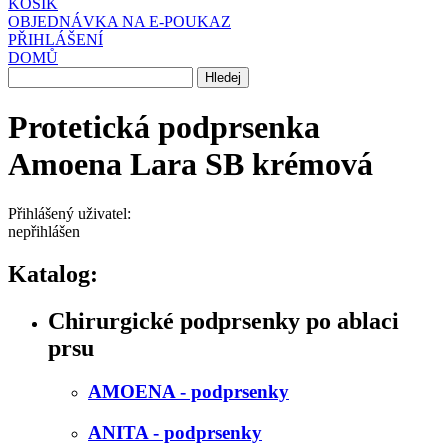
KOŠÍK
OBJEDNÁVKA NA E-POUKAZ
PŘIHLÁŠENÍ
DOMŮ
Protetická podprsenka
Amoena Lara SB krémová
Přihlášený uživatel:
nepřihlášen
Katalog:
Chirurgické podprsenky po ablaci
prsu
AMOENA - podprsenky
ANITA - podprsenky