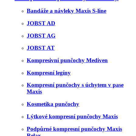
Bandáže a návleky Maxis S-line
JOBST AD
JOBST AG
JOBST AT
Kompresivní punčochy Mediven
Kompresní legíny
Kompresní punčochy s úchytem v pase
Maxis
Kosmetika punčochy
Lýtkové kompresní punčochy Maxis
Podpůrné kompresní punčochy Maxis
Relax