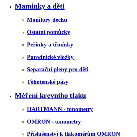
Maminky a děti
Monitory dechu
Ostatní pomůcky
Peřinky a třmínky
Porodnické vložky
Separační pleny pro děti
Těhotenské pásy
Měření krevního tlaku
HARTMANN - tonometry
OMRON - tonometry
Příslušenství k tlakoměrům OMRON