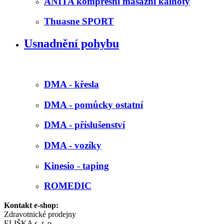
ANITA kompresní masážní kalhoty
Thuasne SPORT
Usnadnění pohybu
DMA - křesla
DMA - pomůcky ostatní
DMA - příslušenství
DMA - vozíky
Kinesio - taping
ROMEDIC
Kontakt e-shop:
Zdravotnické prodejny
ELIŠKA s. r. o.