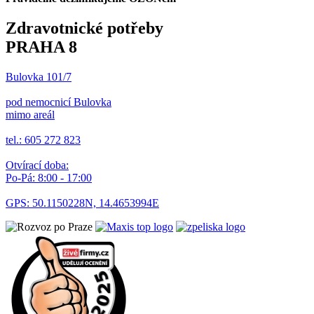
Zdravotnické potřeby
PRAHA 8
Bulovka 101/7
pod nemocnicí Bulovka
mimo areál
tel.: 605 272 823
Otvírací doba:
Po-Pá: 8:00 - 17:00
GPS: 50.1150228N, 14.4653994E