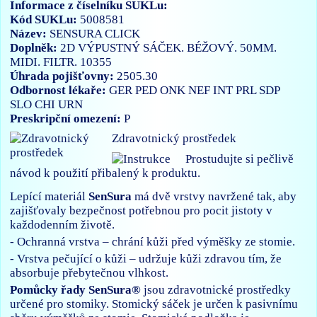
Informace z číselníku SUKLu:
Kód SUKLu:
5008581
Název:
SENSURA CLICK
Doplněk:
2D VÝPUSTNÝ SÁČEK. BÉŽOVÝ. 50MM.
MIDI. FILTR. 10355
Úhrada pojišťovny:
2505.30
Odbornost lékaře:
GER
PED
ONK
NEF
INT
PRL
SDP
SLO
CHI
URN
Preskripční omezení:
P
Zdravotnický prostředek
Prostudujte si pečlivě
návod k použití přibalený k produktu.
Lepící materiál
SenSura
má dvě vrstvy navržené tak, aby
zajišťovaly bezpečnost potřebnou pro pocit jistoty v
každodenním životě.
- Ochranná vrstva – chrání kůži před výměšky ze stomie.
- Vrstva pečující o kůži – udržuje kůži zdravou tím, že
absorbuje přebytečnou vlhkost.
Pomůcky řady SenSura®
jsou zdravotnické prostředky
určené pro stomiky. Stomický sáček je určen k pasivnímu