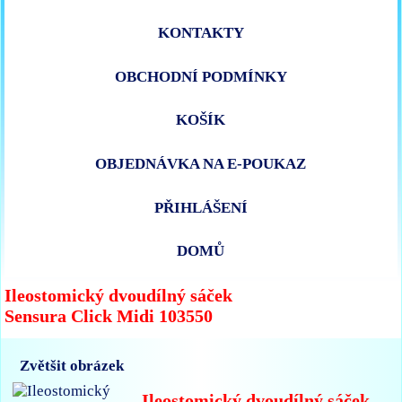
KONTAKTY
OBCHODNÍ PODMÍNKY
KOŠÍK
OBJEDNÁVKA NA E-POUKAZ
PŘIHLÁŠENÍ
DOMŮ
Ileostomický dvoudílný sáček
Sensura Click Midi 103550
Zvětšit obrázek
Ileostomický dvoudílný sáček