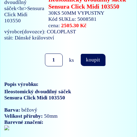
Sensura Click Midi 103550
30KS 50MM VYPUSTNY
Kód SUKLu: 5008581
2505.30 Kč
cena:
výrobce(dovozce): COLOPLAST
stát: Dánské království
ks
koupit
Popis výrobku:
Ileostomický dvoudílný sáček
Sensura Click Midi 103550
Barva:
béžový
Velikost příruby:
50mm
Barevné značení: