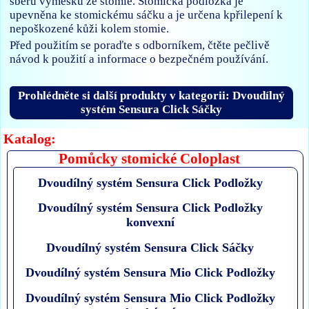
sběru výměšků ze stomie. Stomická podložka je
upevněna ke stomickému sáčku a je určena kpřilepení k
nepoškozené kůži kolem stomie.
Před použitím se poraďte s odborníkem, čtěte pečlivě
návod k použití a informace o bezpečném používání.
Prohlédněte si další produkty v kategorii: Dvoudílný
systém Sensura Click Sáčky
Katalog:
Pomůcky stomické Coloplast
Dvoudílný systém Sensura Click Podložky
Dvoudílný systém Sensura Click Podložky
konvexní
Dvoudílný systém Sensura Click Sáčky
Dvoudílný systém Sensura Mio Click Podložky
Dvoudílný systém Sensura Mio Click Podložky