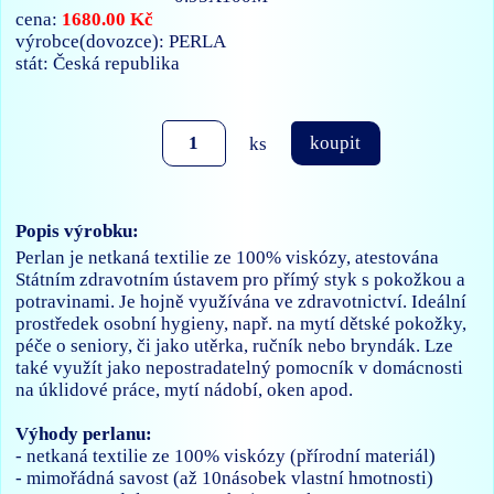
1680.00 Kč
cena:
výrobce(dovozce): PERLA
stát: Česká republika
ks
koupit
Popis výrobku:
Perlan je netkaná textilie ze 100% viskózy, atestována
Státním zdravotním ústavem pro přímý styk s pokožkou a
potravinami. Je hojně využívána ve zdravotnictví. Ideální
prostředek osobní hygieny, např. na mytí dětské pokožky,
péče o seniory, či jako utěrka, ručník nebo bryndák. Lze
také využít jako nepostradatelný pomocník v domácnosti
na úklidové práce, mytí nádobí, oken apod.
Výhody perlanu:
- netkaná textilie ze 100% viskózy (přírodní materiál)
- mimořádná savost (až 10násobek vlastní hmotnosti)