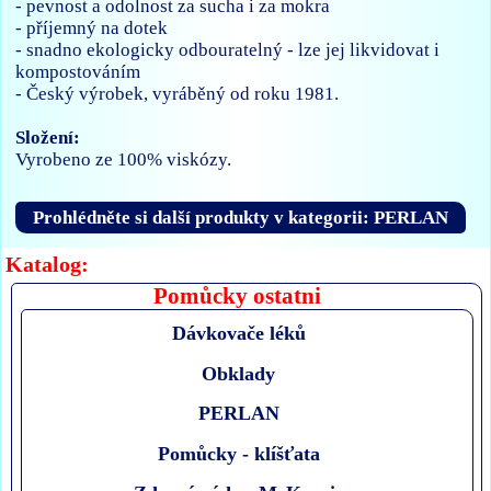
- pevnost a odolnost za sucha i za mokra
- příjemný na dotek
- snadno ekologicky odbouratelný - lze jej likvidovat i
kompostováním
- Český výrobek, vyráběný od roku 1981.
Složení:
Vyrobeno ze 100% viskózy.
Prohlédněte si další produkty v kategorii: PERLAN
Katalog:
Pomůcky ostatni
Dávkovače léků
Obklady
PERLAN
Pomůcky - klíšťata