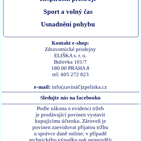
Sport a volný čas
Usnadnění pohybu
Kontakt e-shop:
Zdravotnické prodejny
ELIŠKA s. r. o.
Bulovka 101/7
180 00 PRAHA 8
tel: 605 272 823
e-mail:
info(zavináč)zpeliska.cz
Sledujte nás na facebooku
Podle zákona o evidenci tržeb
je prodávající povinen vystavit
kupujícímu účtenku. Zároveň je
povinen zaevidovat přijatou tržbu
u správce daně online; v případě
technického výpadku pak nejpozději