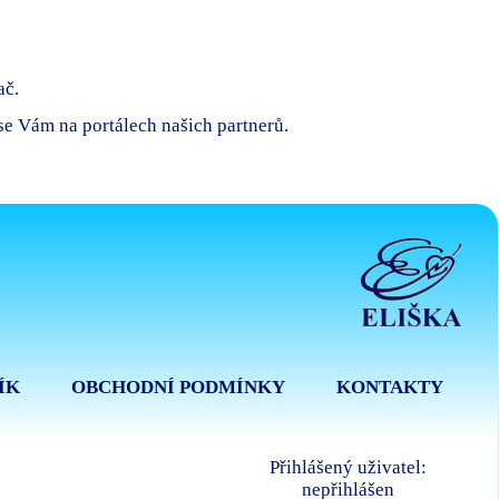
ač.
 se Vám na portálech našich partnerů.
ÍK
OBCHODNÍ PODMÍNKY
KONTAKTY
Přihlášený uživatel:
nepřihlášen