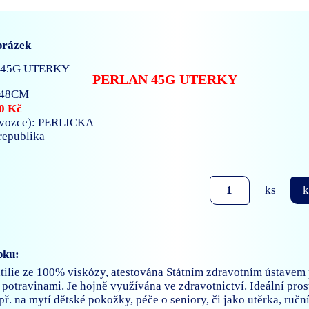
brázek
PERLAN 45G UTERKY
X48CM
0 Kč
ovozce): PERLICKA
 republika
ks
k
bku:
tilie ze 100% viskózy, atestována Státním zdravotním ústavem 
potravinami. Je hojně využívána ve zdravotnictví. Ideální pro
př. na mytí dětské pokožky, péče o seniory, či jako utěrka, ručn