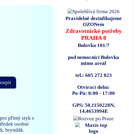
Pravidelně dezinfikujeme
OZONem
Zdravotnické potřeby
PRAHA 8
Bulovka 101/7
pod nemocnicí Bulovka
mimo areál
tel.: 605 272 823
oupit
Otvírací doba:
Po-Pá: 8:00 - 17:00
GPS: 50.1150228N,
14.4653994E
pro přímý styk s
středek osobní
ík, bryndák.