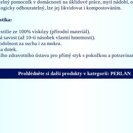
elný pomocník v domácnosti na úklidové práce, mytí nádobí, o
ogicky odbouratelný, lze jej likvidovat i kompostováním.
stika:
extilie ze 100% viskózy (přírodní materiál).
 savost (až 10-ti násobek vlastní hmotnosti).
 odolnost za sucha i za mokra.
na dotek.
tního zdravotního ústavu pro přímý styk s pokožkou a potravina
Prohlédněte si další produkty v kategorii: PERLAN