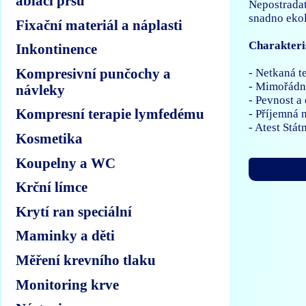
ablaci prsu
Nepostradat
snadno ekol
Fixační materiál a náplasti
Charakteri
Inkontinence
Kompresivní punčochy a
- Netkaná t
- Mimořádná
návleky
- Pevnost a
Kompresní terapie lymfedému
- Příjemná 
- Atest Stá
Kosmetika
Koupelny a WC
Krční límce
Krytí ran speciální
Maminky a děti
Měření krevního tlaku
Monitoring krve