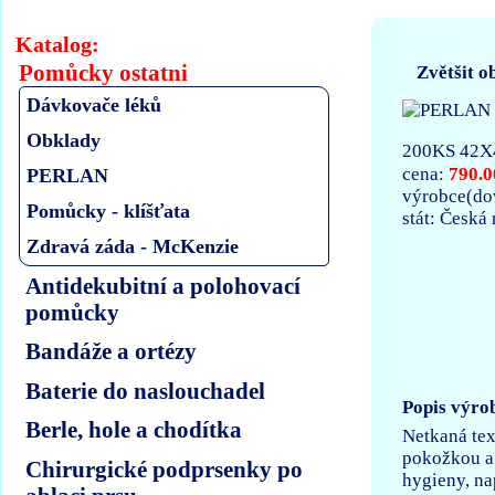
Katalog:
Pomůcky ostatni
Zvětšit o
Dávkovače léků
Obklady
200KS 42
790.0
cena:
PERLAN
výrobce(d
Pomůcky - klíšťata
stát: Česká
Zdravá záda - McKenzie
Antidekubitní a polohovací
pomůcky
Bandáže a ortézy
Baterie do naslouchadel
Popis výro
Berle, hole a chodítka
Netkaná tex
pokožkou a 
Chirurgické podprsenky po
hygieny, na